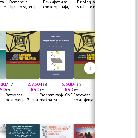
 za
Demencije -
Психијатрија:
Fiziologija za
Vodič kroz
ade...
dijagnoza, terapija i
схизофренија,
studente medicine :
magnetnu
nega
депреси...
...
rezonanciju end
›
600
2.750
3.300
4.990
252
438
436
SD
RSD
RSD
RSD
str.
str.
str.
Razvodna
Programiranje CNC
Razvodna
postrojenja, Zbirka
mašina za
postrojenja,
rešeni...
sečenje...
udžbenik, 2. ...