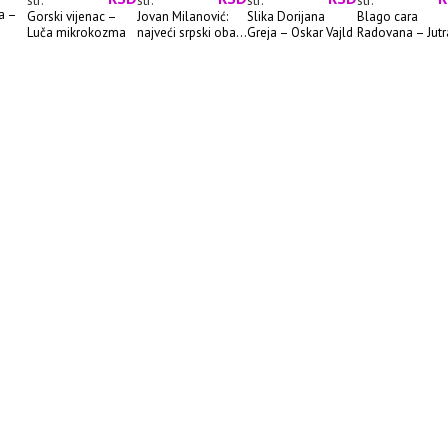
str.
str.
str.
str.
a –
Gorski vijenac –
Jovan Milanović:
Slika Dorijana
Blago cara
Luča mikrokozma
najveći srpski oba...
Greja – Oskar Vajld
Radovana – Jutr
sa leutara