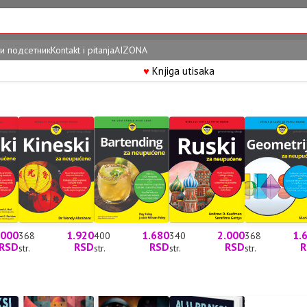
и подсетник
Kontakt i pitanja
AIZONA
♥
Knjiga utisaka
.000
1.920
1.680
2.000
1.
368
400
340
368
RSD
RSD
RSD
RSD
R
str.
str.
str.
str.