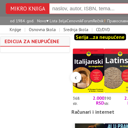
MIKRO KNJIGA
od 1984. god.
Novo
♥
Lista želja
Cenovnik
Forum
Rečnik
☦
Православн
Knjige
|
Osnovna škola
|
Srednja škola
|
CD/DVD
Serija ...za neupućene
EDICIJA ZA NEUPUĆENE
‹
2.000
2
368
390
RSD
str.
str.
Računari i internet