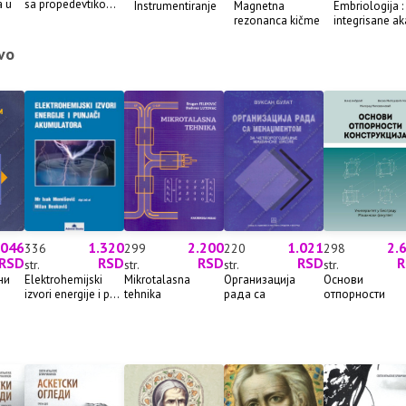
a u
sa propedevtiko...
Instrumentiranje
Magnetna
Embriologija :
rezonanca kičme
integrisane ak
vo
.046
1.320
2.200
1.021
2.
336
299
220
298
RSD
RSD
RSD
RSD
R
str.
str.
str.
str.
ни
Elektrohemijski
Mikrotalasna
Организација
Основи
izvori energije i p...
tehnika
рада са
отпорности
менаџментом
конструкција