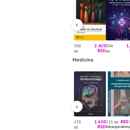
‹
2.420
1
300
304
RSD
str.
str.
Medicina
‹
1.650
880
170
115 str.
RSD
Intraoperativn
str.