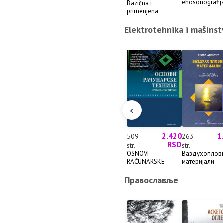
ehosonografij
Bazična i
hi...
primenjena
neuroanatomija...
Elektrotehnika i mašinst
‹
2.420
1
509
263
RSD
str.
str.
OSNOVI
Ваздухоплов
RAČUNARSKE
материјали
TEHNIKE –
Prekida...
Православље