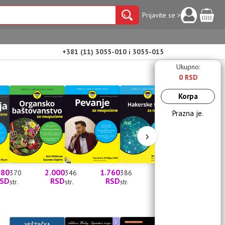
Prijavite se >
+381 (11) 3055-010 i 3055-015
Ukupno:
0 RSD
Korpa
Prazna je.
›
680
2.000
1.760
1.760
2.0
370
346
386
328
SD
RSD
RSD
RSD
R
str.
str.
str.
str.