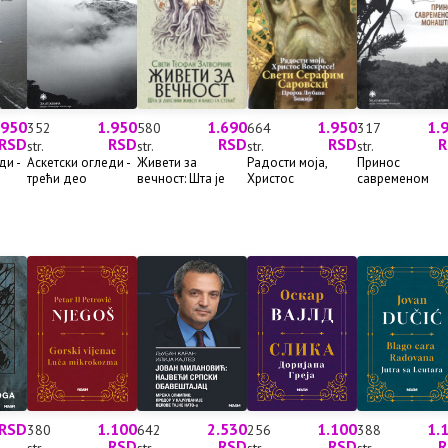
.950
1.950
1.690
1.950
1.
352
580
664
317
RSD
RSD
RSD
RSD
R
str.
str.
str.
str.
ди -
Аскетски огледи -
Живeти за
Радости моја,
Принос
трећи део
вечност: Шта је
Христос
савременом
духовни ж...
Воскресе!: Св...
монаштву
 RSD
1.100
2.530
1.100
1.
380
642
256
388
RSD
RSD
RSD
R