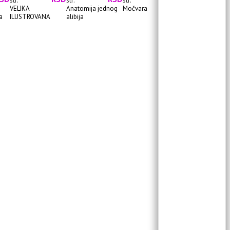
str.
str.
str.
str.
VELIKA
Anatomija jednog
Močvara
Ostrvo vrana
a
ILUSTROVANA
alibija
ENCIKLOPEDIJA