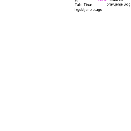
str.
pravljenje Bog
Tak i Tina:
Rade Ra...
Izgubljeno blago