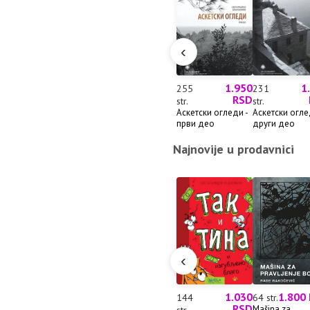
‹
1.950
1
255
231
RSD
str.
str.
Аскетски огледи -
Аскетски огле
први део
други део
Najnovije u prodavnici
‹
1.030
1.800
144
64 str.
RSD
Mašina za