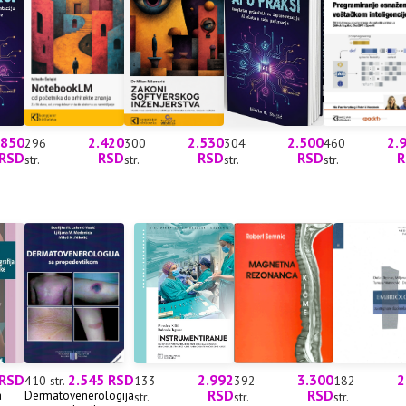
.850
2.420
2.530
2.500
2.
296
300
304
460
RSD
RSD
RSD
RSD
R
str.
str.
str.
str.
 RSD
2.545 RSD
2.992
3.300
2
410 str.
133
392
182
RSD
RSD
a
Dermatovenerologija
str.
str.
str.