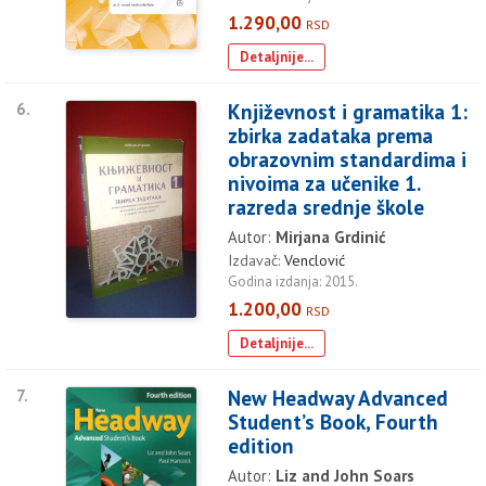
1.290,00
RSD
Detaljnije...
6.
Književnost i gramatika 1:
zbirka zadataka prema
obrazovnim standardima i
nivoima za učenike 1.
razreda srednje škole
Autor:
Mirjana Grdinić
Izdavač:
Venclović
Godina izdanja: 2015.
1.200,00
RSD
Detaljnije...
7.
New Headway Advanced
Student’s Book, Fourth
edition
Autor:
Liz and John Soars