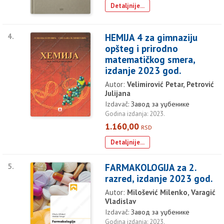
Detaljnije...
4.
HEMIJA 4 za gimnaziju
opšteg i prirodno
matematičkog smera,
izdanje 2023 god.
Autor:
Velimirović Petar, Petrović
Julijana
Izdavač:
Завод за уџбенике
Godina izdanja: 2023.
1.160,00
RSD
Detaljnije...
5.
FARMAKOLOGIJA za 2.
razred, izdanje 2023 god.
Autor:
Milošević Milenko, Varagić
Vladislav
Izdavač:
Завод за уџбенике
Godina izdanja: 2023.