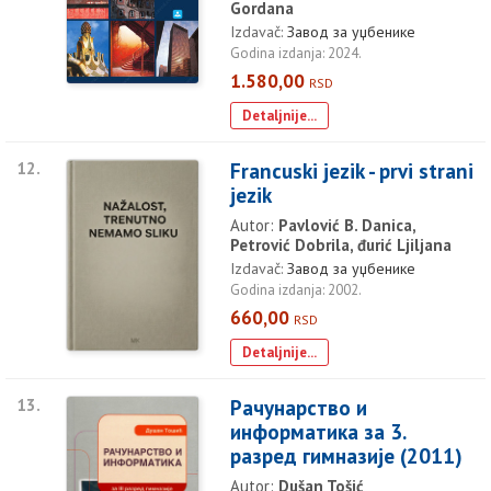
Gordana
Izdavač:
Завод за уџбенике
Godina izdanja: 2024.
1.580,00
RSD
Detaljnije...
12.
Francuski jezik - prvi strani
jezik
Autor:
Pavlović B. Danica,
Petrović Dobrila, đurić Ljiljana
Izdavač:
Завод за уџбенике
Godina izdanja: 2002.
660,00
RSD
Detaljnije...
13.
Рачунарство и
информатика за 3.
разред гимназије (2011)
Autor:
Dušan Tošić