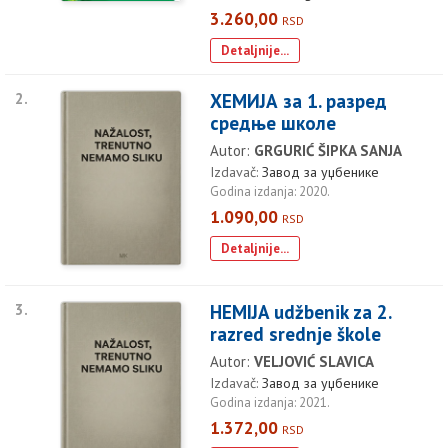
3.260,00
RSD
Detaljnije...
2.
ХЕМИЈА за 1. разред
средње школе
Autor:
GRGURIĆ ŠIPKA SANJA
Izdavač:
Завод за уџбенике
Godina izdanja: 2020.
1.090,00
RSD
Detaljnije...
3.
HEMIJA udžbenik za 2.
razred srednje škole
Autor:
VELJOVIĆ SLAVICA
Izdavač:
Завод за уџбенике
Godina izdanja: 2021.
1.372,00
RSD