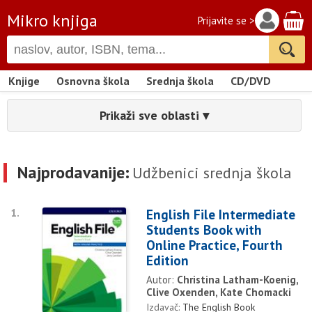
Mikro knjiga
Prijavite se >
Knjige
Osnovna škola
Srednja škola
CD/DVD
Prikaži sve oblasti ▾
Najprodavanije:
Udžbenici srednja škola
1.
English File Intermediate
Students Book with
Online Practice, Fourth
Edition
Autor:
Christina Latham-Koenig,
Clive Oxenden, Kate Chomacki
Izdavač:
The English Book