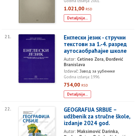
Godina izdanja: 2001.
1.021,00
RSD
Detaljnije...
21.
Енглески језик - стручни
текстови за 1.-4. разред
аутосаобраћајне школе
Autor:
Cetineo Zora, Đorđević
Branislava
Izdavač:
Завод за уџбенике
Godina izdanja: 1996.
754,00
RSD
Detaljnije...
22.
GEOGRAFIJA SRBIJE –
udžbenik za stručne škole,
izdanje 2024 god.
Autor:
Maksimović Darinka,