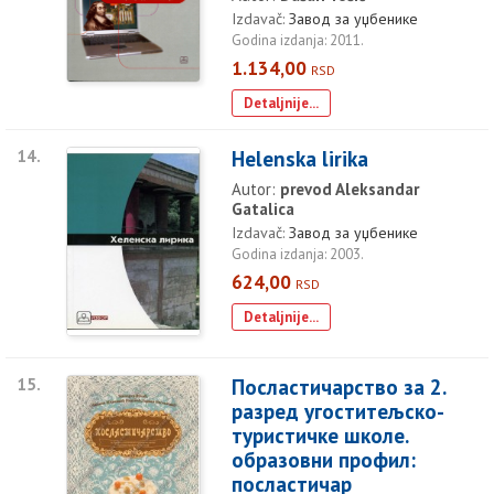
Izdavač:
Завод за уџбенике
Godina izdanja: 2011.
1.134,00
RSD
Detaljnije...
14.
Helenska lirika
Autor:
prevod Aleksandar
Gatalica
Izdavač:
Завод за уџбенике
Godina izdanja: 2003.
624,00
RSD
Detaljnije...
15.
Посластичарство за 2.
разред угоститељско-
туристичке школе.
образовни профил:
посластичар