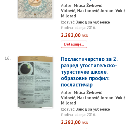
Autor:
Milica Živković
Vidović, Nastanović Jordan, Vukić
Milorad
Izdavač:
Завод за уџбенике
Godina izdanja: 2016.
2.282,00
RSD
Detaljnije...
16.
Посластичарство за 2.
разред угоститељско-
туристичке школе.
образовни профил:
посластичар
Autor:
Milica Živković
Vidović, Nastanović Jordan, Vukić
Milorad
Izdavač:
Завод за уџбенике
Godina izdanja: 2016.
2.282,00
RSD