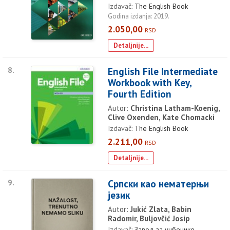
Izdavač:
The English Book
Godina izdanja: 2019.
2.050,00
RSD
Detaljnije...
8.
English File Intermediate
Workbook with Key,
Fourth Edition
Autor:
Christina Latham-Koenig,
Clive Oxenden, Kate Chomacki
Izdavač:
The English Book
2.211,00
RSD
Detaljnije...
9.
Српски као нематерњи
језик
Autor:
Jukić Zlata, Babin
Radomir, Buljovčić Josip
Izdavač:
Завод за уџбенике