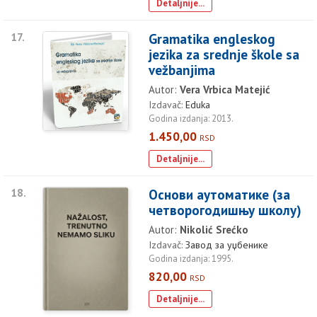
Detaljnije...
17.
Gramatika engleskog
jezika za srednje škole sa
vežbanjima
Autor:
Vera Vrbica Matejić
Izdavač:
Eduka
Godina izdanja: 2013.
1.450,00
RSD
Detaljnije...
18.
Основи аутоматике (за
четворогодишњу школу)
Autor:
Nikolić Srećko
Izdavač:
Завод за уџбенике
Godina izdanja: 1995.
820,00
RSD
Detaljnije...