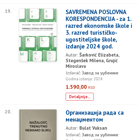
19.
SAVREMENA POSLOVNA
KORESPONDENCIJA - za 1.
razred ekonomske škole i
3. razred turističko-
ugostiteljske škole,
izdanje 2024 god.
Autor:
Šarković Elizabeta,
Stegenšek Milena, Grujić
Miroslava
Izdavač:
Завод за уџбенике
Godina izdanja: 2024.
1.590,00
RSD
Detaljnije...
20.
Организација рада са
менаџментом
Autor:
Bulat Vuksan
Izdavač:
Завод за уџбенике