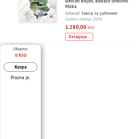
Đerčan Bojan, Bubalo-živković
Milka
Izdavač:
Завод за уџбенике
Godina izdanja: 2024.
1.280,00
RSD
Detaljnije...
Ukupno:
0 RSD
Korpa
Prazna je.