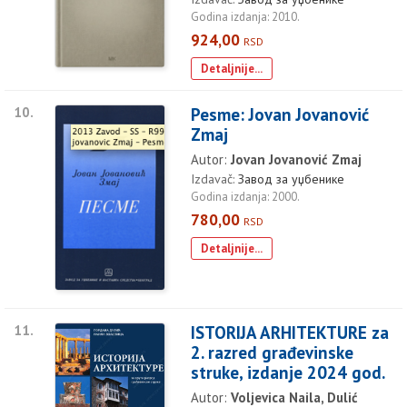
Godina izdanja: 2010.
924,00
RSD
Detaljnije...
10.
Pesme: Jovan Jovanović
Zmaj
Autor:
Jovan Jovanović Zmaj
Izdavač:
Завод за уџбенике
Godina izdanja: 2000.
780,00
RSD
Detaljnije...
11.
ISTORIJA ARHITEKTURE za
2. razred građevinske
struke, izdanje 2024 god.
Autor:
Voljevica Naila, Dulić