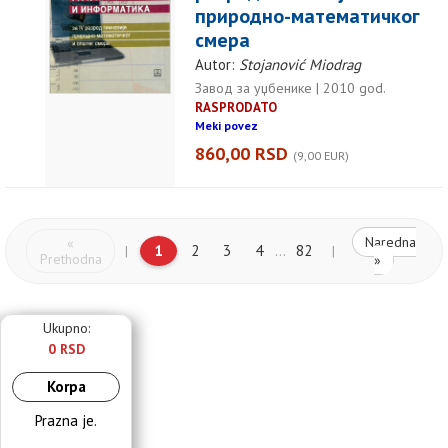
природно-математичког
смера
Autor:
Stojanović Miodrag
Завод за уџбенике | 2010 god.
RASPRODATO
Meki povez
860,00 RSD
(9,00 EUR)
Naredna
«
1
2
3
4
...
82
|
|
Prethodna
»
Ukupno:
0 RSD
Korpa
Prazna je.