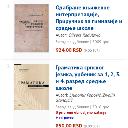
2.
Одабране књижевне
интерпретације,
Приручник за гимназије и
средње школе
Autor:
Olivera Radulović
Завод за уџбенике | 2009 god.
924,00 RSD
(9,00 EUR)
3.
Граматика српског
језика, уџбеник за 1, 2, 3.
и 4. разред средње
школе
Autori:
Ljubomir Popović, Živojin
Stanojčić
Завод за уџбенике | 2016 god.
U pripremi obnovljeno izdanje
Meki povez
850,00 RSD
(9,00 EUR)