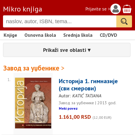
Mikro knjiga
Prijavite se >
Knjige
Osnovna škola
Srednja škola
CD/DVD
Prikaži sve oblasti ▾
Завод за уџбенике
>
1.
Историја 1. гимназије
(сви смерови)
Autor:
KATIĆ TATJANA
Завод за уџбенике | 2013 god.
Meki povez
1.161,00 RSD
(12,00 EUR)