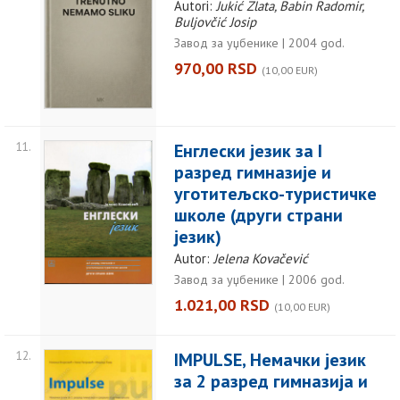
Autori:
Jukić Zlata, Babin Radomir,
Buljovčić Josip
Завод за уџбенике | 2004 god.
970,00 RSD
(10,00 EUR)
11.
Енглески језик за I
разред гимназије и
уготитељско-туристичке
школе (други страни
језик)
Autor:
Jelena Kovačević
Завод за уџбенике | 2006 god.
1.021,00 RSD
(10,00 EUR)
12.
IMPULSE, Немачки језик
за 2 разред гимназија и