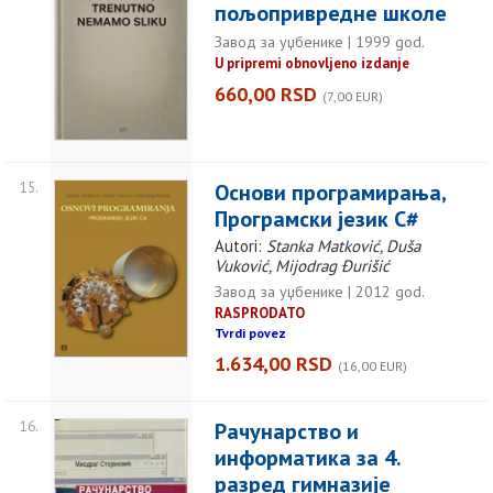
пољопривредне школе
Завод за уџбенике | 1999 god.
U pripremi obnovljeno izdanje
660,00 RSD
(7,00 EUR)
15.
Основи програмирања,
Програмски језик C#
Autori:
Stanka Matković, Duša
Vuković, Mijodrag Đurišić
Завод за уџбенике | 2012 god.
RASPRODATO
Tvrdi povez
1.634,00 RSD
(16,00 EUR)
16.
Рачунарство и
информатика за 4.
разред гимназије