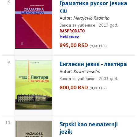
8.
Граматика руског језика
сш
Autor:
Marojević Radmilo
Завод за уџбенике | 2013 god.
RASPRODATO
Meki povez
895,00 RSD
(9,00 EUR)
9.
Енглески језик - лектира
Autor:
Kostić Veselin
Завод за уџбенике | 2003 god.
800,00 RSD
(8,00 EUR)
10.
Srpski kao nematernji
jezik