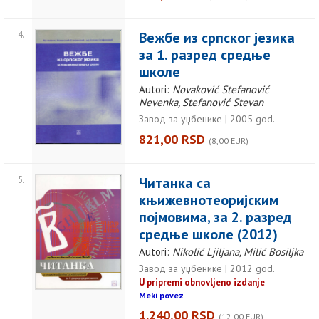
4.
Вежбе из српског језика
за 1. разред средње
школе
Autori:
Novaković Stefanović
Nevenka, Stefanović Stevan
Завод за уџбенике | 2005 god.
821,00 RSD
(8,00 EUR)
5.
Читанка са
књижевнотеоријским
појмовима, за 2. разред
средње школе (2012)
Autori:
Nikolić Ljiljana, Milić Bosiljka
Завод за уџбенике | 2012 god.
U pripremi obnovljeno izdanje
Meki povez
1.240,00 RSD
(12,00 EUR)