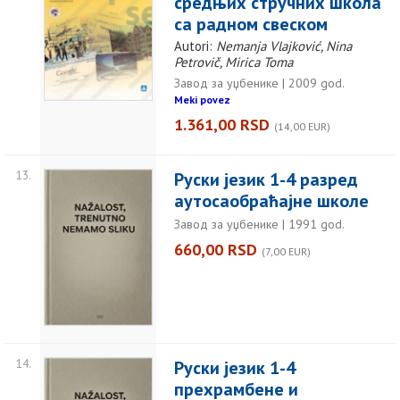
средњих стручних школа
са радном свеском
Autori:
Nemanja Vlajković, Nina
Petrovič, Mirica Toma
Завод за уџбенике | 2009 god.
Meki povez
1.361,00 RSD
(14,00 EUR)
13.
Руски језик 1-4 разред
аутосаобраћајне школе
Завод за уџбенике | 1991 god.
660,00 RSD
(7,00 EUR)
14.
Руски језик 1-4
прехрамбене и