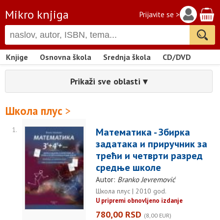
Mikro knjiga
Prijavite se >
Knjige
Osnovna škola
Srednja škola
CD/DVD
Prikaži sve oblasti ▾
Школа плус
>
1.
Математика - Збирка
задатака и приручник за
трећи и четврти разред
средње школе
Autor:
Branko Jevremović
Школа плус | 2010 god.
U pripremi obnovljeno izdanje
780,00 RSD
(8,00 EUR)