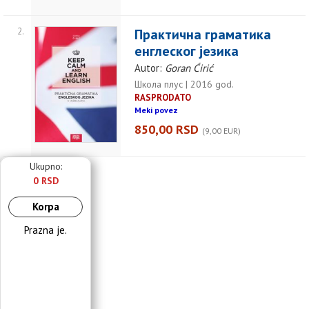
2.
Практична граматика
енглеског језика
Autor:
Goran Ćirić
Школа плус | 2016 god.
RASPRODATO
Meki povez
850,00 RSD
(9,00 EUR)
Ukupno:
0 RSD
Korpa
Prazna je.