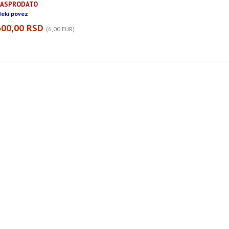
RASPRODATO
eki povez
600,00 RSD
(6,00 EUR)