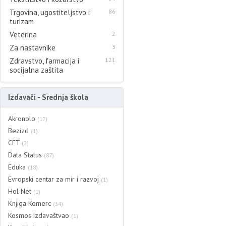
Trgovina, ugostiteljstvo i
86
turizam
Veterina
2
Za nastavnike
3
Zdravstvo, farmacija i
121
socijalna zaštita
Izdavači - Srednja škola
Akronolo
(17)
Bezizd
(1)
CET
(2)
Data Status
(87)
Eduka
(18)
Evropski centar za mir i razvoj
(1)
Hol Net
(1)
Knjiga Komerc
(34)
Kosmos izdavaštvao
(1)