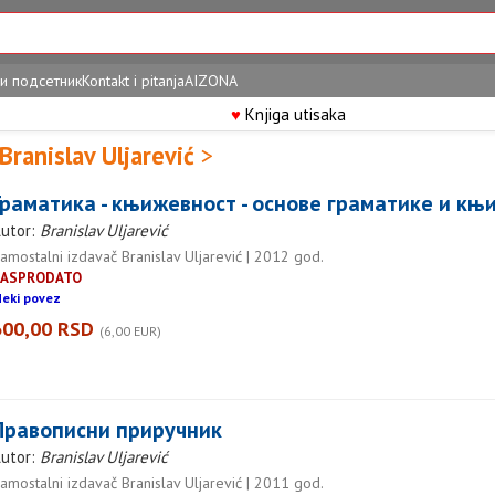
и подсетник
Kontakt i pitanja
AIZONA
♥
Knjiga utisaka
Branislav Uljarević
>
Граматика - књижевност - основе граматике и књ
utor:
Branislav Uljarević
amostalni izdavač Branislav Uljarević | 2012 god.
RASPRODATO
eki povez
600,00 RSD
(6,00 EUR)
Правописни приручник
utor:
Branislav Uljarević
amostalni izdavač Branislav Uljarević | 2011 god.