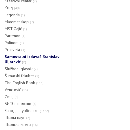
Kreativni centar
(2)
Krug
(49)
Legenda
(1)
Matematiskop
(7)
MST Gajić
(1)
Partenon
(1)
Polinom
(1)
Prosveta
(1)
Samostalni izdavač Branislav
Uljarević
(2)
Službeni glasnik
(2)
Šumarski fakultet
(1)
The English Book
(153)
Venclović
(13)
Zmaj
(8)
БИГЗ школство
(4)
Завод за уџбенике
(1322)
Школа плус
(2)
Школска књига
(16)