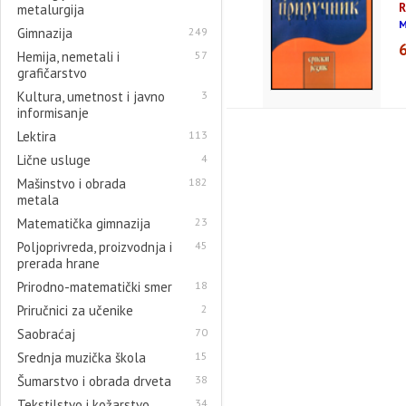
metalurgija
M
Gimnazija
249
Hemija, nemetali i
57
grafičarstvo
Kultura, umetnost i javno
3
informisanje
Lektira
113
Lične usluge
4
Mašinstvo i obrada
182
metala
Matematička gimnazija
23
Poljoprivreda, proizvodnja i
45
prerada hrane
Prirodno-matematički smer
18
Priručnici za učenike
2
Saobraćaj
70
Srednja muzička škola
15
Šumarstvo i obrada drveta
38
Tekstilstvo i kožarstvo
34