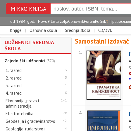
MIKRO KNJIGA
od 1984. god.
Novo
♥
Lista želja
Cenovnik
Forum
Rečnik
☦
Православн
Knjige
|
Osnovna škola
|
Srednja škola
|
CD/DVD
Samostalni izdavač 
UDŽBENICI SREDNJA
ŠKOLA
1.
Zajednički udžbenici
A
(570)
S
1. razred
3
2. razred
3
M
3. razred
1
4. razred
0
Ekonomija, pravo i
141
administracija
2.
Elektrotehnika
70
A
Geodezija i građevinarstvo
42
S
Geologija, rudarstvo i
4