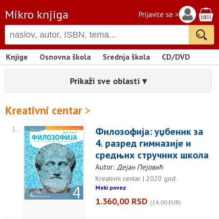
Mikro knjiga
Prijavite se >
Knjige
Osnovna škola
Srednja škola
CD/DVD
Prikaži sve oblasti ▾
Kreativni centar
>
1.
Филозофија: уџбеник за
4. разред гимназије и
средњих стручних школа
Autor:
Дејан Пејовић
Kreativni centar | 2020 god.
Meki povez
1.360,00 RSD
(14,00 EUR)