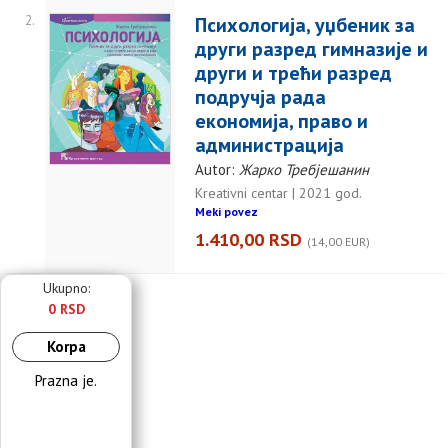
2.
Психологија, уџбеник за
други разред гимназије и
други и трећи разред
подручја рада
економија, право и
aдминистрација
Autor:
Жарко Требјешанин
Kreativni centar | 2021 god.
Meki povez
1.410,00 RSD
(14,00 EUR)
Ukupno:
0 RSD
Korpa
Prazna je.