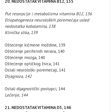
20. NEDOSTATAK VITAMINA B12, 135
Put resorpcije i metabolizma vitamina B12, 136
Etiopatogeneza neuroloških poremećaja usled
nedostatka kobalamina, 138
Klinička slika, 139
Oštećenje kičmene moždine, 139
Oštećenje perifernih nerava, 140
Oštećenje mozga, 140
Oštećenje optičkog živca, 141
Ostali neurološki poremećaji, 141
Dijagnoza, 142
Ostali dijagnostički postupci, 144
Lečenje, 144
21. NEDOSTATAK VITAMINA D3, 146