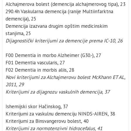
Alchajmerova bolest (demencija alchajmerovog tipa), 23
290.4h Vaskularna demencija (ranije Multiinfarktna
demencija), 25
Demencija izazvana drugim opštim medicinskim
stanjima, 25
Dijagnostički kriterijumi za demencije prema IC-10, 26
F00 Dementia in morbo Alzheimer (G30.-), 27
F01 Dementia vascularis, 27
F02 Dementia in morbis aliis, 28
Novi kriterijumi za Alchajmerovu bolest McKhann ET AL,
2011, 29
Kriterijumi za dijagnozu vaskulnih demencija, 37
Ishemijski skor Hačinskog, 37
Kriterijumi za vaskulnu demenciju NINDS-AIREN, 38
Kriterijumi za Binsvangerovu bolest, 40
Kriterijumi za normotenzivni hidrocefalus, 41