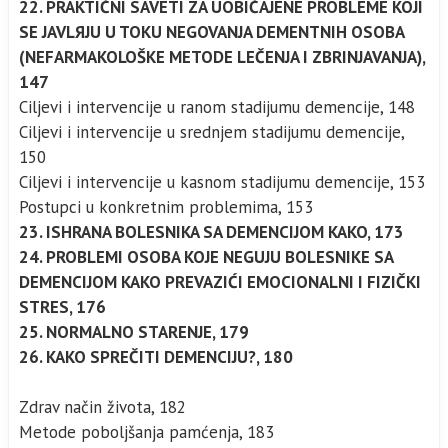
22. PRAKTIČNI SAVETI ZA UOBIČAJENE PROBLEME KOJI
SE JAVLЯJU U TOKU NEGOVANJA DEMENTNIH OSOBA
(NEFARMAKOLOŠKE METODE LEČENJA I ZBRINJAVANJA),
147
Ciljevi i intervencije u ranom stadijumu demencije, 148
Ciljevi i intervencije u srednjem stadijumu demencije,
150
Ciljevi i intervencije u kasnom stadijumu demencije, 153
Postupci u konkretnim problemima, 153
23. ISHRANA BOLESNIKA SA DEMENCIJOM KAKO, 173
24. PROBLEMI OSOBA KOJE NEGUJU BOLESNIKE SA
DEMENCIJOM KAKO PREVAZIĆI EMOCIONALNI I FIZIČKI
STRES, 176
25. NORMALNO STARENJE, 179
26. KAKO SPREČITI DEMENCIJU?, 180
Zdrav način života, 182
Metode poboljšanja pamćenja, 183