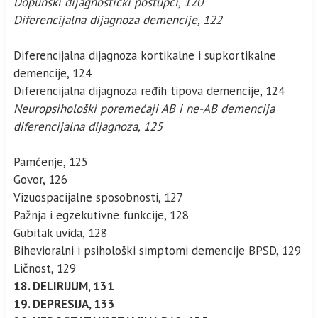
Dopunski dijagnostički postupci, 120
Diferencijalna dijagnoza demencije, 122
Diferencijalna dijagnoza kortikalne i supkortikalne
demencije, 124
Diferencijalna dijagnoza ređih tipova demencije, 124
Neuropsihološki poremećaji AB i ne-AB demencija
diferencijalna dijagnoza, 125
Pamćenje, 125
Govor, 126
Vizuospacijalne sposobnosti, 127
Pažnja i egzekutivne funkcije, 128
Gubitak uvida, 128
Bihevioralni i psihološki simptomi demencije BPSD, 129
Ličnost, 129
18. DELIRIJUM, 131
19. DEPRESIJA, 133