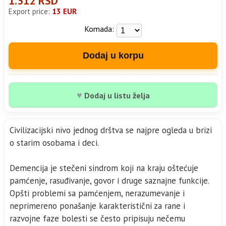
1.312 RSD
Export price:
13 EUR
Komada:
Dodaj u korpu
♥
Dodaj u listu želja
Civilizacijski nivo jednog drštva se najpre ogleda u brizi
o starim osobama i deci.
Demencija je stečeni sindrom koji na kraju oštećuje
pamćenje, rasuđivanje, govor i druge saznajne funkcije.
Opšti problemi sa pamćenjem, nerazumevanje i
neprimereno ponašanje karakteristični za rane i
razvojne faze bolesti se često pripisuju nečemu