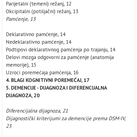
Parijetalni (temeni) režanj, 12
Okcipitalni (potiljačni) režanj, 13
Pamćenje, 13
Deklarativno pamćenje, 14
Nedeklarativno pamćenje, 14
Podtipovi deklarativnog pamćenja po trajanju, 14
Delovi mozga odgovorni za pamćenje (anatomija
memorije), 15
Uzroci poremećaja pamćenja, 16
4. BLAGI KOGNITIVNI POREMEĆAJ, 17
5. DEMENCIJE - DIJAGNOZA I DIFERENCIJALNA
DIJAGNOZA, 20
Diferencijalna dijagnoza, 21
Dijagnostički kriterijumi za demencije prema DSM-IV,
23