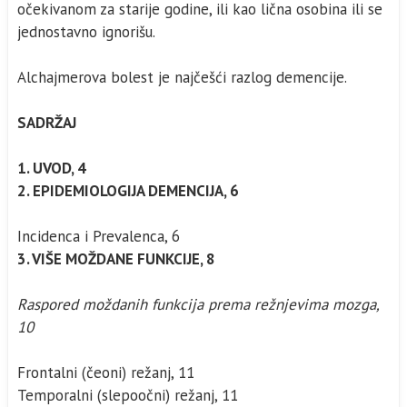
očekivanom za starije godine, ili kao lična osobina ili se
jednostavno ignorišu.
Alchajmerova bolest je najčešći razlog demencije.
SADRŽAJ
1. UVOD, 4
2. EPIDEMIOLOGIJA DEMENCIJA, 6
Incidenca i Prevalenca, 6
3. VIŠE MOŽDANE FUNKCIJE, 8
Raspored moždanih funkcija prema režnjevima mozga,
10
Frontalni (čeoni) režanj, 11
Temporalni (slepoočni) režanj, 11