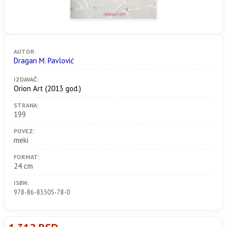
AUTOR:
Dragan M. Pavlović
IZDAVAČ:
Orion Art
(2013 god.)
STRANA:
199
POVEZ:
meki
FORMAT:
24 cm
ISBN:
978-86-83305-78-0