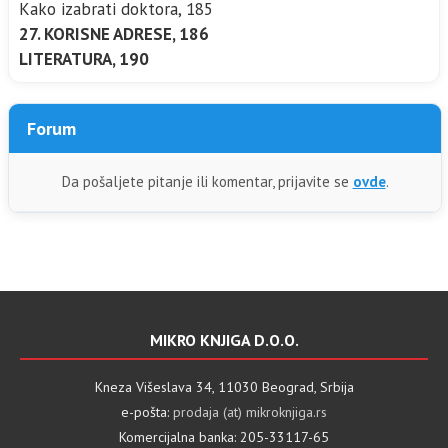
Kako izabrati doktora, 185
27. KORISNE ADRESE, 186
LITERATURA, 190
Forum
Da pošaljete pitanje ili komentar, prijavite se
ovde
.
MIKRO KNJIGA D.O.O.
Kneza Višeslava 34, 11030 Beograd, Srbija
e-pošta:
prodaja (at) mikroknjiga.rs
Komercijalna banka: 205-33117-65