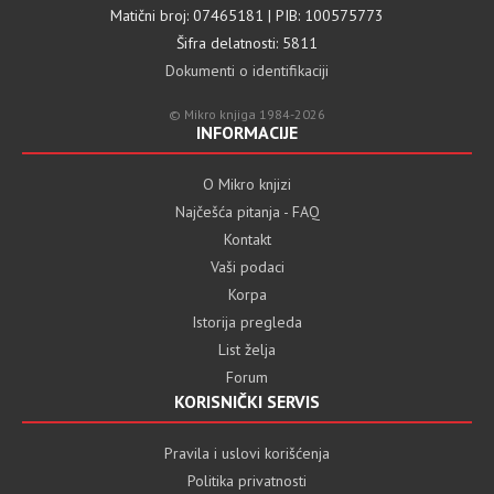
Matični broj: 07465181 | PIB: 100575773
Šifra delatnosti: 5811
Dokumenti o identifikaciji
© Mikro knjiga 1984-2026
INFORMACIJE
O Mikro knjizi
Najčešća pitanja - FAQ
Kontakt
Vaši podaci
Korpa
Istorija pregleda
List želja
Forum
KORISNIČKI SERVIS
Pravila i uslovi korišćenja
Politika privatnosti