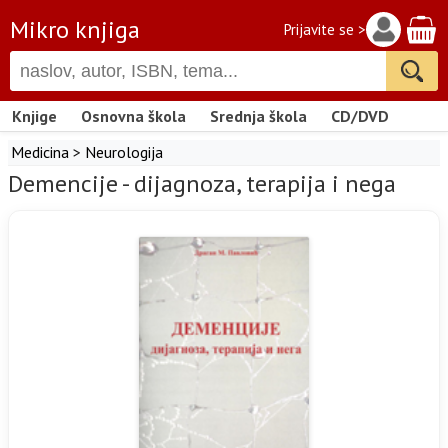
Mikro knjiga
Prijavite se >
Knjige
Osnovna škola
Srednja škola
CD/DVD
Medicina
>
Neurologija
Demencije - dijagnoza, terapija i nega