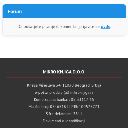
Forum
Da pošaljete pitanje ili komentar, prijavite se
ovde
.
MIKRO KNJIGA D.O.O.
Kneza Višeslava 34, 11030 Beograd, Srbija
e-pošta:
prodaja (at) mikroknjiga.rs
Komercijalna banka: 205-33117-65
Matični broj: 07465181 | PIB: 100575773
Šifra delatnosti: 5811
Dokumenti o identifikaciji