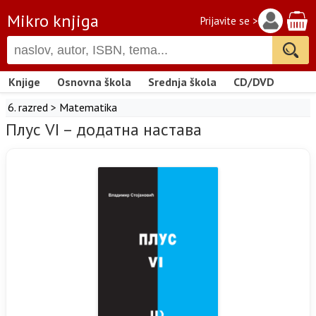
Mikro knjiga
Prijavite se >
Knjige
Osnovna škola
Srednja škola
CD/DVD
6. razred
>
Matematika
Плус VI – додатна настава