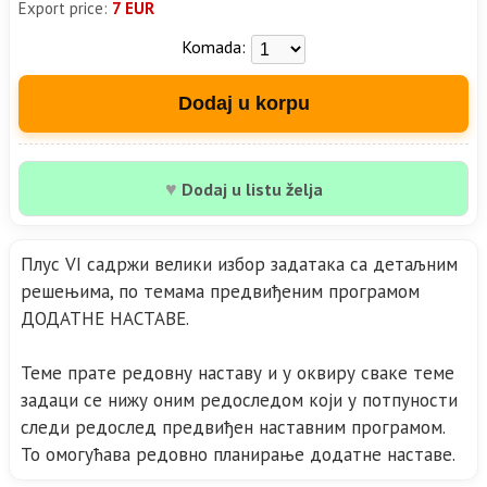
Export price:
7 EUR
Komada:
Dodaj u korpu
♥
Dodaj u listu želja
Плус VI садржи велики избор задатака са детаљним
решењима, по темама предвиђеним програмом
ДОДАТНЕ НАСТАВЕ.
Теме прате редовну наставу и у оквиру сваке теме
задаци се нижу оним редоследом који у потпуности
следи редослед предвиђен наставним програмом.
То омогућава редовно планирање додатне наставе.