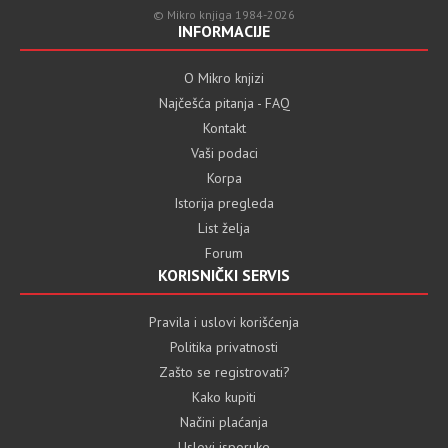
© Mikro knjiga 1984-2026
INFORMACIJE
O Mikro knjizi
Najčešća pitanja - FAQ
Kontakt
Vaši podaci
Korpa
Istorija pregleda
List želja
Forum
KORISNIČKI SERVIS
Pravila i uslovi korišćenja
Politika privatnosti
Zašto se registrovati?
Kako kupiti
Načini plaćanja
Uslovi isporuke