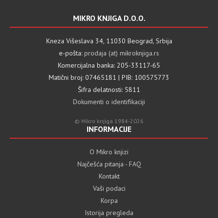
MIKRO KNJIGA D.O.O.
Kneza Višeslava 34, 11030 Beograd, Srbija
e-pošta:
prodaja (at) mikroknjiga.rs
Komercijalna banka: 205-33117-65
Matični broj: 07465181 | PIB: 100575773
Šifra delatnosti: 5811
Dokumenti o identifikaciji
© Mikro knjiga 1984-2026
INFORMACIJE
O Mikro knjizi
Najčešća pitanja - FAQ
Kontakt
Vaši podaci
Korpa
Istorija pregleda