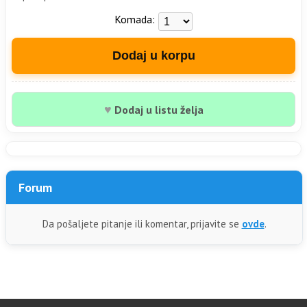
Komada:
Dodaj u korpu
♥
Dodaj u listu želja
Forum
Da pošaljete pitanje ili komentar, prijavite se
ovde
.