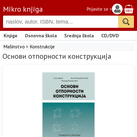
Mikro knjiga
Prijavite se >
Knjige
Osnovna škola
Srednja škola
CD/DVD
Mašinstvo
>
Konstrukcije
Основи отпорности конструкција