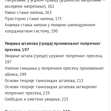
Напрезање у једном правцу (једноосно напрезање –
аксијално напрезање), 162
Равно стање напона, 163
Просторно стање напона, 175
Анализа стања напона у поларно цилиндричном
координатном систему, 190
Увијање штапова (греда) произвољног попречног
пресека, 197
Увијање штапа (греде) кружног попречног пресека,
197
Напони смицања у попречном пресеку произвољног
облика, 199
Основи теорије танкозидих штапова, 213
Основи теорије танкозидих штапова затвореног
попречног пресека, 219
Слободно и ометено увијање, 225