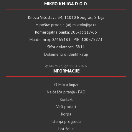
MIKRO KNJIGA D.O.O.
Kneza Višeslava 34, 11030 Beograd, Srbija
e-pošta:
prodaja (at) mikroknjiga.rs
Komercijalna banka: 205-33117-65
Matični broj: 07465181 | PIB: 100575773
Šifra delatnosti: 5811
Dokumenti o identifikaciji
© Mikro knjiga 1984-2026
INFORMACIJE
O Mikro knjizi
Najčešća pitanja - FAQ
Kontakt
Vaši podaci
Korpa
Istorija pregleda
List želja