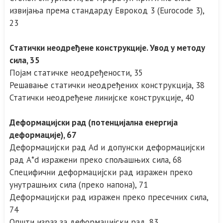
извијања према стандарду Еврокод 3 (Eurocode 3),
23
Статички неодређене конструкције. Увод у методу
сила, 35
Појам статичке неодређености, 35
Решавање статички неодређених конструкција, 38
Статички неодређене линијске конструкције, 40
Деформацијски рад (потенцијална енергија
деформације), 67
Деформацијски рад Аd и допунски деформацијски
рад А*d изражени преко спољашњих сила, 68
Специфични деформацијски рад изражен преко
унутрашњих сила (преко напона), 71
Деформацијски рад изражен преко пресечних сила,
74
Општи израз за деформацијски рад, 83