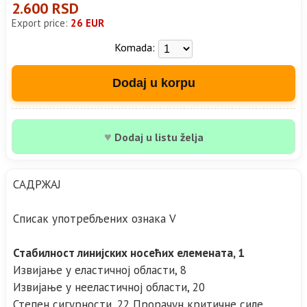
2.600 RSD
Export price:
26 EUR
Komada:
Dodaj u korpu
♥
Dodaj u listu želja
САДРЖАЈ
Списак употребљених ознака V
Стабилност линијских носећих елемената, 1
Извијање у еластичној области, 8
Извијање у нееластичној области, 20
Степен сигурности, 22 Прорачун критичне силе