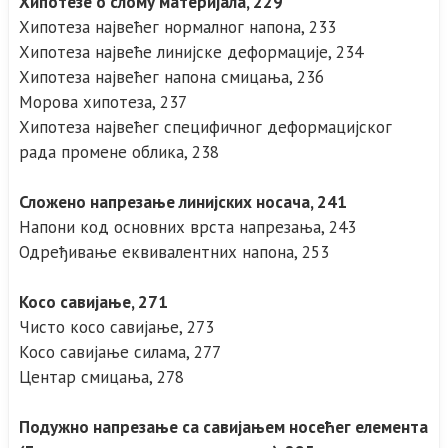
Хипотезе о слому материјала, 229
Хипотеза највећег нормалног напона, 233
Хипотеза највеће линијске деформације, 234
Хипотеза највећег напона смицања, 236
Морова хипотеза, 237
Хипотеза највећег специфичног деформацијског
рада промене облика, 238
Сложено напрезање линијских носача, 241
Напони код основних врста напрезања, 243
Одређивање еквивалентних напона, 253
Косо савијање, 271
Чисто косо савијање, 273
Косо савијање силама, 277
Центар смицања, 278
Подужно напрезање са савијањем носећег елемента