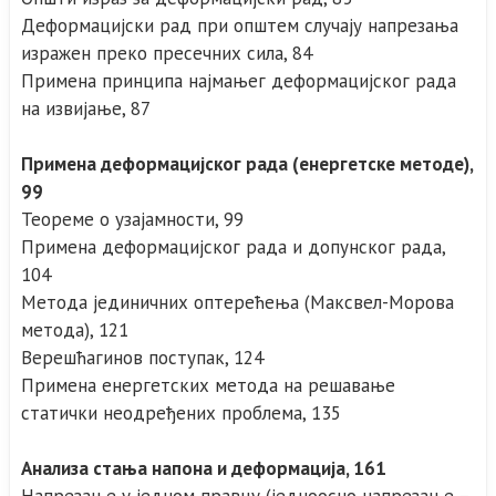
Деформацијски рад при општем случају напрезања
изражен преко пресечних сила, 84
Примена принципа најмањег деформацијског рада
на извијање, 87
Примена деформацијског рада (енергетске методе),
99
Теореме о узајамности, 99
Примена деформацијског рада и допунског рада,
104
Метода јединичних оптерећења (Максвел-Морова
метода), 121
Верешћагинов поступак, 124
Примена енергетских метода на решавање
статички неодређених проблема, 135
Анализа стања напона и деформација, 161