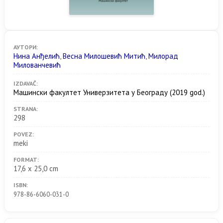
АУТОРИ:
Нина Анђелић
,
Весна Милошевић Митић
,
Милорад
Милованчевић
IZDAVAČ:
Машински факултет Универзитета у Београду
(2019 god.)
STRANA:
298
POVEZ:
meki
FORMAT:
17,6 x 25,0 cm
ISBN:
978-86-6060-031-0