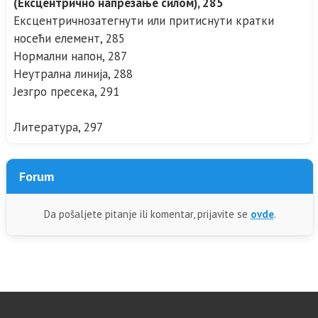
(Ексцентрично напрезање силом), 285
Ексцентричнозатегнути или притиснути кратки
носећи елемент, 285
Нормални напон, 287
Неутрална линија, 288
Језгро пресека, 291
Литература, 297
Forum
Da pošaljete pitanje ili komentar, prijavite se
ovde
.