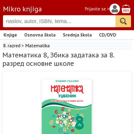
Mikro knjiga
Prijavite se >
Knjige
Osnovna škola
Srednja škola
CD/DVD
8. razred
>
Matematika
Математика 8, Збика задатака за 8.
разред основне школе