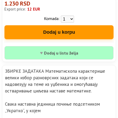
1.230 RSD
Export price:
12 EUR
Komada:
Dodaj u korpu
♥
Dodaj u listu želja
ЗБИРКЕ ЗАДАТАКА Математископа карактерише
велики избор разноврсних задатака који се
надовезују на теме из уџбеника и омогућавају
остваривање циљева наставе математике.
Свака наставна јединица почиње подсетником
„Укратко“, у којем