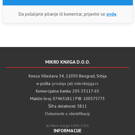
Da pošaljete pitanje ili komentar, prijavite se
ovde
.
MIKRO KNJIGA D.O.O.
Kneza Višeslava 34, 11030 Beograd, Srbija
e-pošta:
prodaja (at) mikroknjiga.rs
Komercijalna banka: 205-33117-65
Matični broj: 07465181 | PIB: 100575773
Šifra delatnosti: 5811
Dokumenti o identifikaciji
© Mikro knjiga 1984-2026
INFORMACIJE