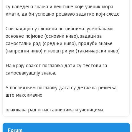
су наведена знања и вештине које ученик мора
имати, да би успешно решавао задатке који следе.
Сви задаци су сложени по нивоима: увежбавамо
основне појмове (основни ниво), задаци за
самостални рад (средњи ниво), продуби знање
(напредни ниво) и изоштри ум (такмичарски ниво).
На крају сваког поглавља дати су тестови за
самоевалуацију знања.
У последњем поглављу дата су детаљна решења,
што максимално
олакшава рад и наставницима и ученицима.
Forum