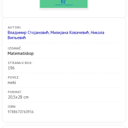
AUTORI:
Владимир Стојановић
,
Mилијана Ковачевић
,
Никола
Вигњевић
IZDAVAČ:
Matematiskop
STRANA U BOJI:
196
POVEZ:
meki
FORMAT:
20,5x28 cm
ISBN:
9788670760936