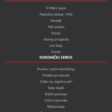
O Mikro knjizi
Najčešća pitanja - FAQ
Kontakt
Vaši podaci
Korpa
Istorija pregleda
List želja
Forum
KORISNIČKI SERVIS
Pravila i uslovi korišćenja
Politika privatnosti
Zašto se registrovati?
Kako kupiti
Načini plaćanja
Uslovi isporuke
Reklamacije