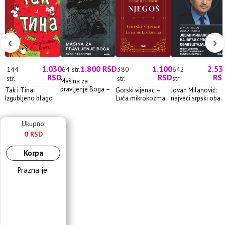
‹
›
1.030
1.800 RSD
1.100
2.53
144
64 str.
380
642
RSD
RSD
RS
str.
str.
str.
Mašina za
pravljenje Boga –
Tak i Tina:
Gorski vijenac –
Jovan Milanović:
Rade Ra...
Izgubljeno blago
Luča mikrokozma
najveći srpski oba..
Ukupno:
0 RSD
Korpa
Prazna je.