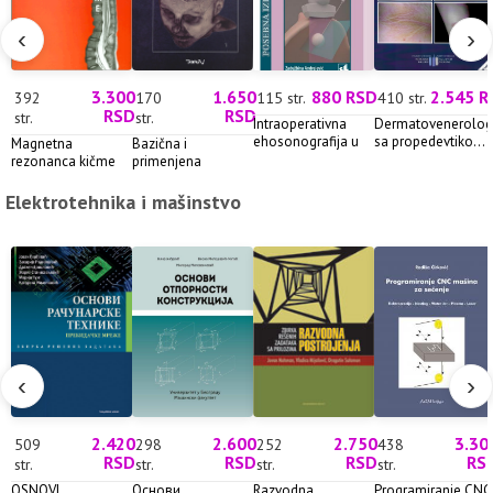
‹
›
3.300
1.650
880 RSD
2.545 R
392
170
115 str.
410 str.
RSD
RSD
str.
str.
Intraoperativna
Dermatovenerolog
ehosonografija u
sa propedevtiko...
Magnetna
Bazična i
hi...
rezonanca kičme
primenjena
neuroanatomija...
Elektrotehnika i mašinstvo
‹
›
2.420
2.600
2.750
3.30
509
298
252
438
RSD
RSD
RSD
RS
str.
str.
str.
str.
OSNOVI
Основи
Razvodna
Programiranje CNC