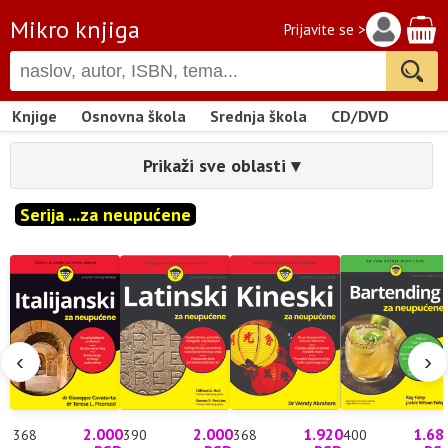
Mikro knjiga
Prijavite se >
Knjige
Osnovna škola
Srednja škola
CD/DVD
Prikaži sve oblasti ▾
Serija ...za neupućene
‹
›
2.000
2.000
1.920
1.68
368
390
368
400