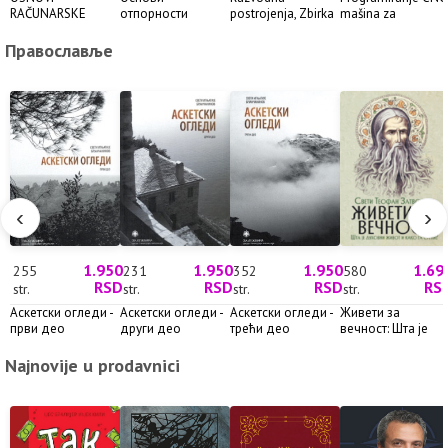
RAČUNARSKE
отпорности
postrojenja, Zbirka
mašina za
TEHNIKE –
конструкција
rešeni...
sečenje...
Prekida...
Православље
‹
›
1.950
1.950
1.950
1.69
255
231
352
580
RSD
RSD
RSD
RS
str.
str.
str.
str.
Аскетски огледи -
Аскетски огледи -
Аскетски огледи -
Живeти за
први део
други део
трећи део
вечност: Шта је
духовни ж...
Najnovije u prodavnici