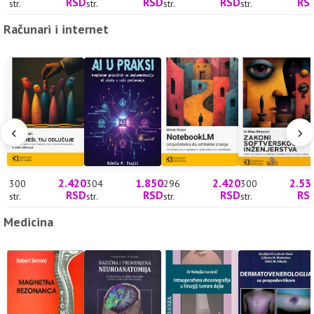
RSD
RSD
RSD
RS
str.
str.
str.
str.
Računari i internet
‹
›
2.420
1.850
2.420
2.53
300
304
296
300
RSD
RSD
RSD
RS
str.
str.
str.
str.
Medicina