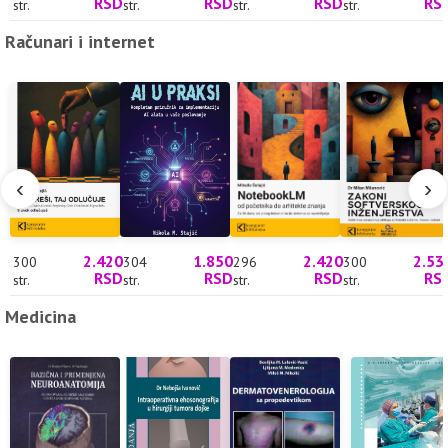
RSD
RSD
RSD
RS
str.
str.
str.
str.
Računari i internet
‹
›
2.420
1.850
2.420
2.53
300
304
296
300
RSD
RSD
RSD
RS
str.
str.
str.
str.
Medicina