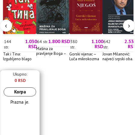
‹
›
1.030
1.800 RSD
1.100
2.53
144
64 str.
380
642
RSD
RSD
RS
str.
str.
str.
Mašina za
pravljenje Boga –
Tak i Tina:
Gorski vijenac –
Jovan Milanović:
Rade Ra...
Izgubljeno blago
Luča mikrokozma
najveći srpski oba..
Ukupno:
0 RSD
Korpa
Prazna je.