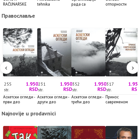
RAČUNARSKE
tehnika
рада са
отпорности
TEHNIKE –
менаџментом
конструкција
Prekida...
Православље
‹
›
1.950
1.950
1.950
1.95
255
231
352
317
RSD
RSD
RSD
RS
str.
str.
str.
str.
Аскетски огледи -
Аскетски огледи -
Аскетски огледи -
Принос
први део
други део
трећи део
савременом
монаштву
Najnovije u prodavnici