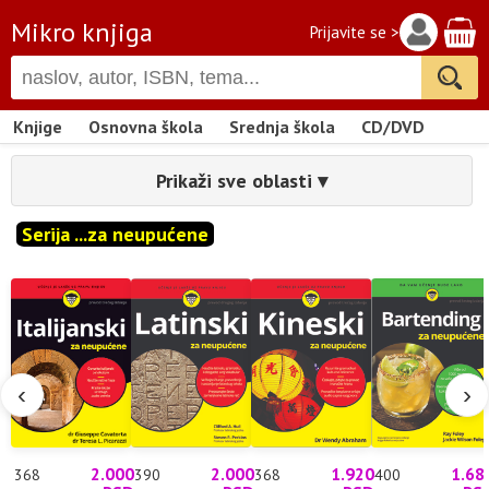
Mikro knjiga
Prijavite se >
Knjige
Osnovna škola
Srednja škola
CD/DVD
Prikaži sve oblasti ▾
Serija ...za neupućene
‹
›
2.000
2.000
1.920
1.68
368
390
368
400