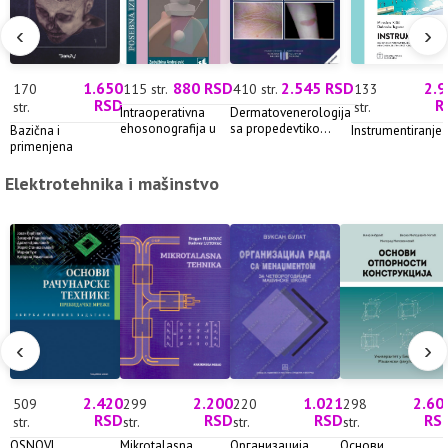
‹
›
1.650
880 RSD
2.545 RSD
2.9
170
115 str.
410 str.
133
RSD
R
str.
str.
Intraoperativna
Dermatovenerologija
ehosonografija u
sa propedevtiko...
Bazična i
Instrumentiranje
hi...
primenjena
neuroanatomija...
Elektrotehnika i mašinstvo
‹
›
2.420
2.200
1.021
2.60
509
299
220
298
RSD
RSD
RSD
RS
str.
str.
str.
str.
OSNOVI
Mikrotalasna
Организација
Основи