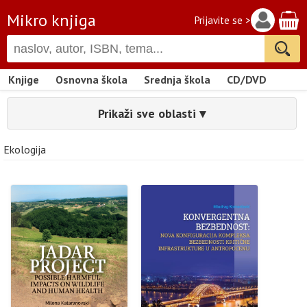
Mikro knjiga
Prijavite se >
Knjige
Osnovna škola
Srednja škola
CD/DVD
Prikaži sve oblasti ▾
Ekologija