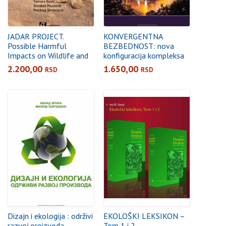
JADAR PROJECT.
KONVERGENTNA
Possible Harmful
BEZBEDNOST: nova
Impacts on Wildlife and
konfiguracija kompleksa
Human Health
bezbednosti kritične
2.200,00
1.650,00
RSD
RSD
infrastrukture u
antropocenu
Dizajn i ekologija : održivi
EKOLOŠKI LEKSIKON –
razvoj proizvoda
Tom 1 i 2