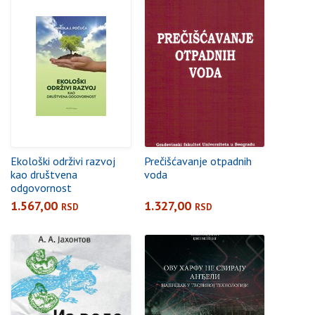
Ekološki održivi razvoj
Prečišćavanje otpadnih
kao društvena
voda
odgovornost
1.567,00
1.327,00
RSD
RSD