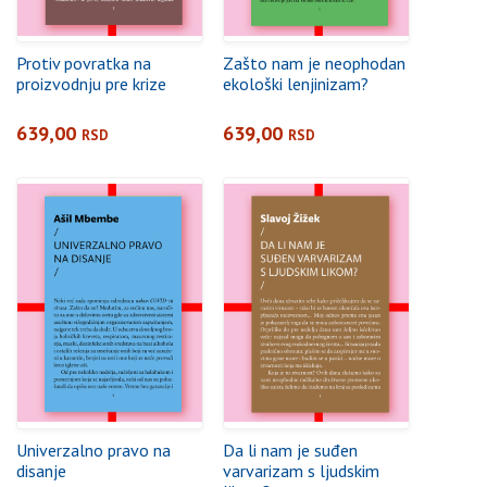
Protiv povratka na
Zašto nam je neophodan
proizvodnju pre krize
ekološki lenjinizam?
639,00
639,00
RSD
RSD
Univerzalno pravo na
Da li nam je suđen
disanje
varvarizam s ljudskim