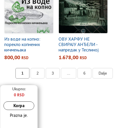
Из воде на копно:
ОВУ ХАРФУ НЕ
порекло копнених
СВИРАЈУ АНЂЕЛИ -
кичмењака
напредак у Теслиној
технологији
800,00
1.678,00
RSD
RSD
1
2
3
...
6
Dalje
Ukupno:
0 RSD
Korpa
Prazna je.