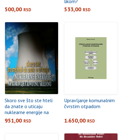
likom?
500,00
533,00
RSD
RSD
Skoro sve što ste hteli
Upravljanje komunalnim
da znate o uticaju
čvrstim otpadom
nuklearne energije na
zdravlje i životnu sredinu
951,00
1.650,00
RSD
RSD