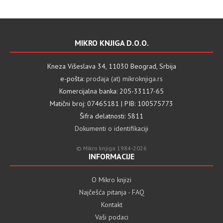
MIKRO KNJIGA D.O.O.
Kneza Višeslava 34, 11030 Beograd, Srbija
e-pošta:
prodaja (at) mikroknjiga.rs
Komercijalna banka: 205-33117-65
Matični broj: 07465181 | PIB: 100575773
Šifra delatnosti: 5811
Dokumenti o identifikaciji
© Mikro knjiga 1984-2026
INFORMACIJE
O Mikro knjizi
Najčešća pitanja - FAQ
Kontakt
Vaši podaci