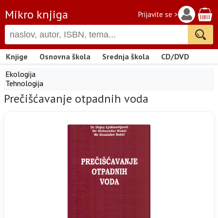
Mikro knjiga
Prijavite se >
Knjige
Osnovna škola
Srednja škola
CD/DVD
Ekologija
Tehnologija
Prečišćavanje otpadnih voda