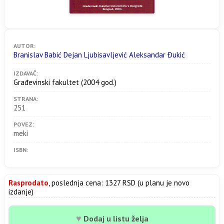
AUTOR:
Branislav Babić Dejan Ljubisavljević Aleksandar Đukić
IZDAVAČ:
Građevinski fakultet
(2004 god.)
STRANA:
251
POVEZ:
meki
ISBN:
Rasprodato
, poslednja cena: 1327 RSD (u planu je novo
izdanje)
♥
Dodaj u listu želja