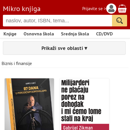
Mikro knjiga
Prijavite se >
Knjige
Osnovna škola
Srednja škola
CD/DVD
Prikaži sve oblasti ▾
Biznis i finansije