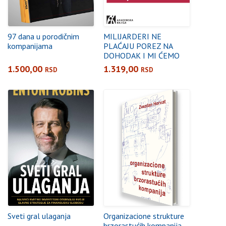
97 dana u porodičnim
MILIJARDERI NE
kompanijama
PLAĆAJU POREZ NA
DOHODAK I MI ĆEMO
TOME STATI NA KRAJ
1.500,00
1.319,00
RSD
RSD
Sveti gral ulaganja
Organizacione strukture
brzorastućih kompanija