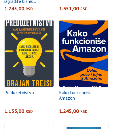
izgradite biznis...
1.245,00
1.351,00
RSD
RSD
Preduzetništvo
Kako funkcioniše
Amazon
1.133,00
1.245,00
RSD
RSD