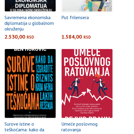
Savremena ekonomska
Put frilensera
diplomatija u globalnom
okruženju
2.530,00
1.584,00
RSD
RSD
Surove istine o
Umeće poslovnog
teškoćama: kako da
ratovanja