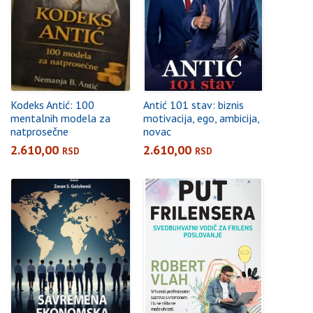
Kodeks Antić: 100
Antić 101 stav: biznis
mentalnih modela za
motivacija, ego, ambicija,
natprosečne
novac
2.610,00
2.610,00
RSD
RSD