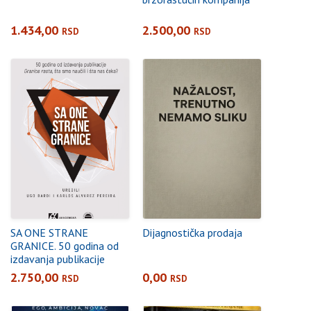
1.434,00
2.500,00
RSD
RSD
SA ONE STRANE
Dijagnostička prodaja
GRANICE. 50 godina od
izdavanja publikacije
Granice rasta, šta smo
2.750,00
0,00
RSD
RSD
naučili i šta nas čeka?