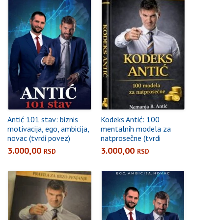
Antić 101 stav: biznis
Kodeks Antić: 100
motivacija, ego, ambicija,
mentalnih modela za
novac (tvrdi povez)
natprosečne (tvrdi
povez)
3.000,00
3.000,00
RSD
RSD