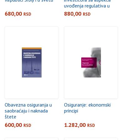
uvođenja regulativa u
sektor osiguranja
680,00
880,00
RSD
RSD
Obavezna osiguranja u
Osiguranje: ekonomski
saobraćaju i naknada
principi
štete
600,00
1.282,00
RSD
RSD