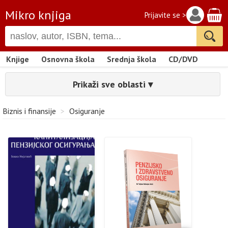
Mikro knjiga
Prijavite se >
Knjige
Osnovna škola
Srednja škola
CD/DVD
Prikaži sve oblasti ▾
Biznis i finansije
>
Osiguranje