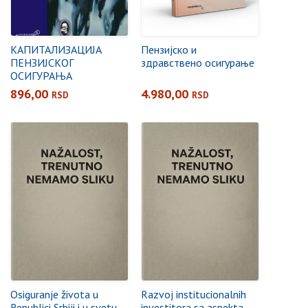
КАПИТАЛИЗАЦИЈА
Пензијско и
ПЕНЗИЈСКОГ
здравствено осигурање
ОСИГУРАЊА
896,00
4.980,00
RSD
RSD
Osiguranje života u
Razvoj institucionalnih
Republici Srbiji i u svetu
investitora sa aspekta