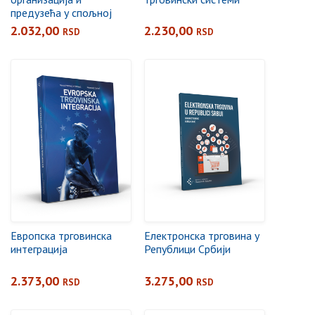
предузећа у спољној
трговини
2.032,00
2.230,00
RSD
RSD
Европска трговинска
Електронска трговина у
интеграција
Републици Србији
2.373,00
3.275,00
RSD
RSD