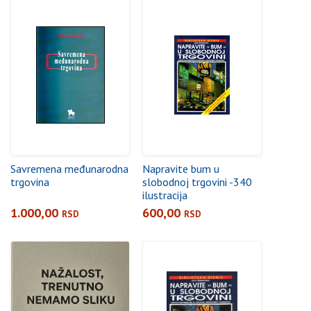
Savremena međunarodna
Napravite bum u
trgovina
slobodnoj trgovini -340
ilustracija
1.000,00
600,00
RSD
RSD