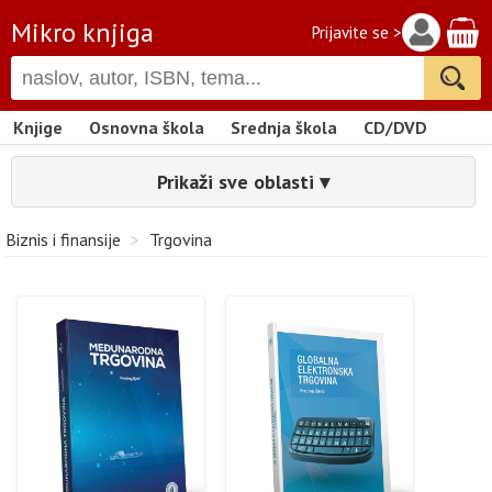
Mikro knjiga
Prijavite se >
Knjige
Osnovna škola
Srednja škola
CD/DVD
Prikaži sve oblasti ▾
Biznis i finansije
>
Trgovina