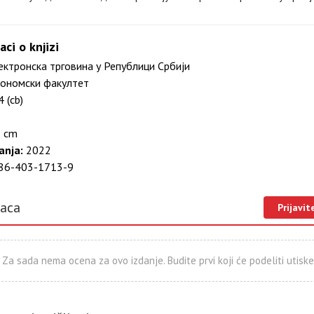
aci o knjizi
ктронска трговина у Републици Србији
ономски факултет
 (cb)
 cm
anja:
2022
86-403-1713-9
laca
Prijavit
Za sada nema ocena za ovo izdanje. Budite prvi koji će podeliti utiske