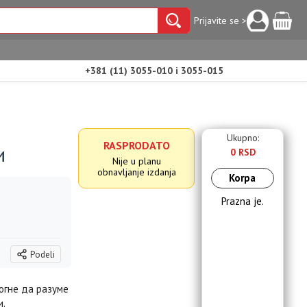
Prijavite se >
+381 (11) 3055-010 i 3055-015
Ukupno:
RASPRODATO
и
0 RSD
Nije u planu
obnavljanje izdanja
Korpa
Prazna je.
Podeli
огне да разуме
и.