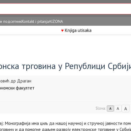
и подсетник
Kontakt i pitanja
AIZONA
♥
Knjiga utisaka
онска трговина у Републици Србиј
ковић др Драган
номски факултет
A
Slova:
A
A
ј: Монографија има циљ да нашој научној и стручној јавности пом
рговину и да помогне даљем развоју електронске трговине у Србиј