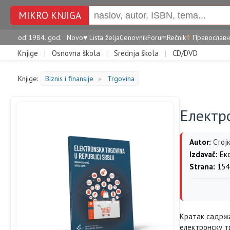
MIKRO KNJIGA
od 1984. god.
Novo
♥
Lista želja
Cenovnik
Forum
Rečnik
☦
Православн
Knjige
|
Osnovna škola
|
Srednja škola
|
CD/DVD
Knjige:
Biznis i finansije
Trgovina
►
Електр
Autor:
Стој
Izdavač:
Еко
Strana:
154
Кратак садржа
електронску т