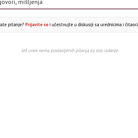
govori, mišljenja
ate pitanje?
Prijavite se
i učestvujte u diskusiji sa urednicima i čitaoc
Još uvek nema postavljenih pitanja za ovo izdanje.