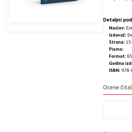
Detaljni pod
Naslov:
Еле
Izdavač:
Ек
Strana:
154
Pismo:
Format:
Б5
Godina izd
ISBN:
978-
Ocene čita