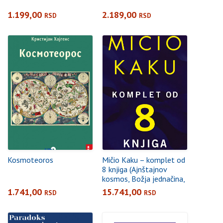
1.199,00
2.189,00
RSD
RSD
Kosmoteoros
Mičio Kaku – komplet od
8 knjiga (Ajnštajnov
kosmos, Božja jednačina,
Budućnost čovečanstva,
1.741,00
15.741,00
RSD
RSD
Budućnost uma, Fizika
nemogućeg,
Hiperprostor, Kvantna