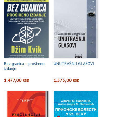
Bez granica – prošireno
UNUTRAŠNJI GLASOVI
izdanje
1.477,00
1.575,00
RSD
RSD