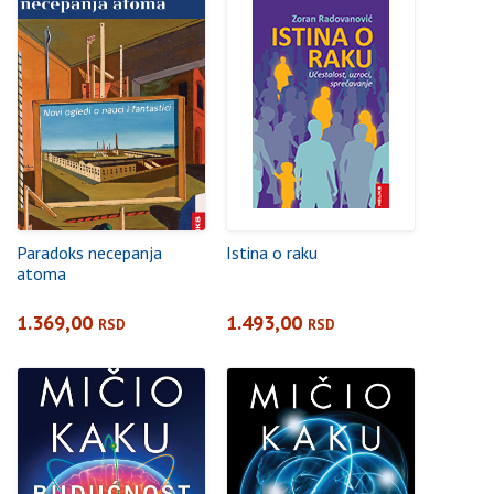
nadmoć, Paralelni
svetovi)
Paradoks necepanja
Istina o raku
atoma
1.369,00
1.493,00
RSD
RSD