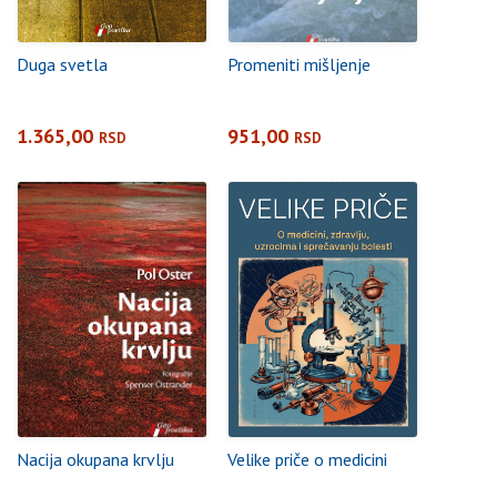
Duga svetla
Promeniti mišljenje
1.365,00
951,00
RSD
RSD
Nacija okupana krvlju
Velike priče o medicini