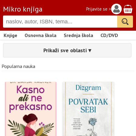
Mikro knjiga
Prijavite se >
Knjige
Osnovna škola
Srednja škola
CD/DVD
Prikaži sve oblasti ▾
Popularna nauka