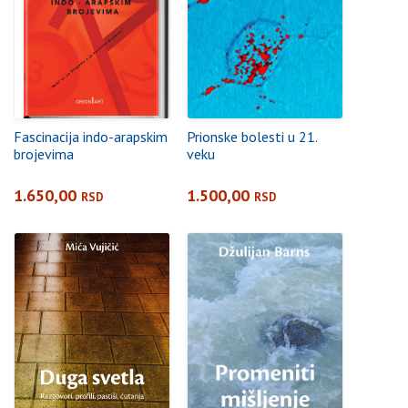
Fascinacija indo-arapskim
Prionske bolesti u 21.
brojevima
veku
1.650,00
1.500,00
RSD
RSD