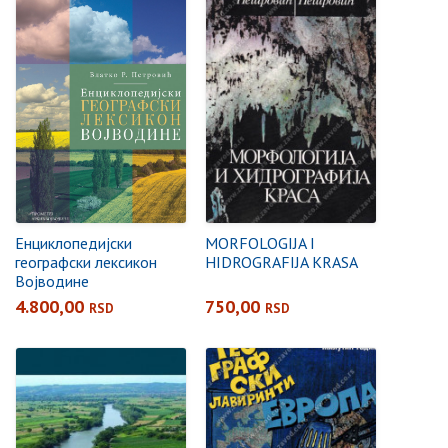
Енциклопедијски
MORFOLOGIJA I
географски лексикон
HIDROGRAFIJA KRASA
Војводине
4.800,00
750,00
RSD
RSD