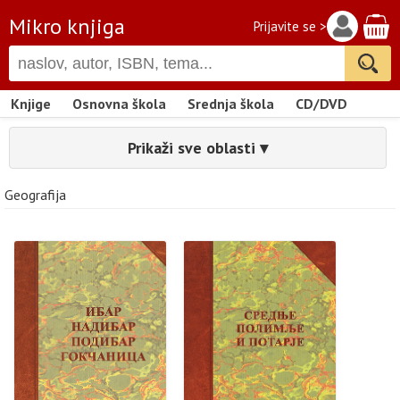
Mikro knjiga
Prijavite se >
Knjige
Osnovna škola
Srednja škola
CD/DVD
Prikaži sve oblasti ▾
Geografija