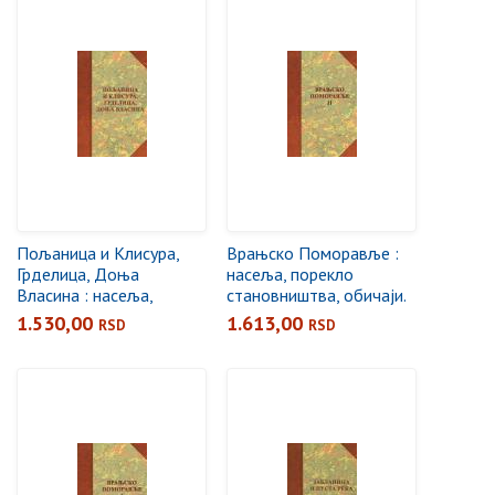
Пољаница и Клисура,
Врањско Поморавље :
Грделица, Доња
насеља, порекло
Власина : насеља,
становништва, обичаји.
порекло становништва,
2
1.530,00
1.613,00
RSD
RSD
обичаји