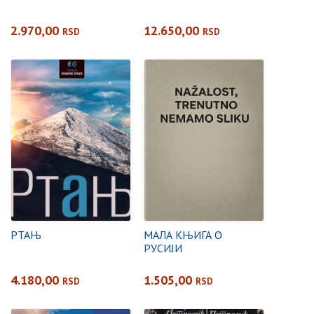
2.970,00
12.650,00
RSD
RSD
РТАЊ
МАЛА КЊИГА О
РУСИЈИ
4.180,00
1.505,00
RSD
RSD