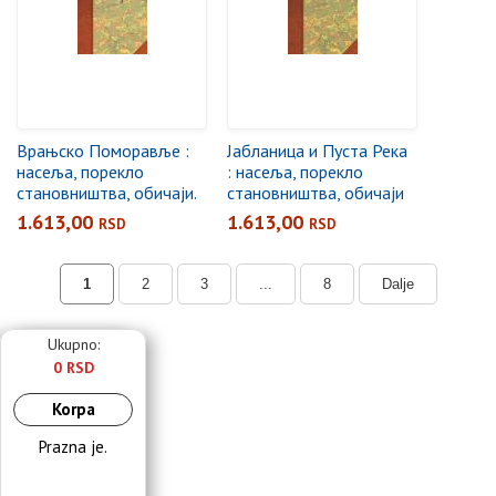
Врањско Поморавље :
Јабланица и Пуста Река
насеља, порекло
: насеља, порекло
становништва, обичаји.
становништва, обичаји
1
1.613,00
1.613,00
RSD
RSD
1
2
3
...
8
Dalje
Ukupno:
0 RSD
Korpa
Prazna je.