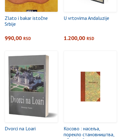
Zlato i bakar istočne
U vrtovima Andaluzije
Srbije
990,00
1.200,00
RSD
RSD
Dvorci na Loari
Косово : насеља,
порекло становништва,