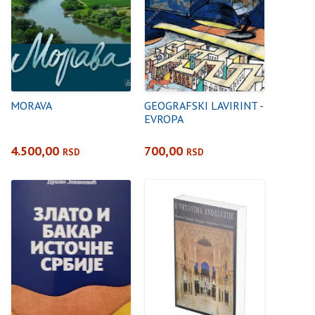
MORAVA
GEOGRAFSKI LAVIRINT -
EVROPA
4.500,00
700,00
RSD
RSD