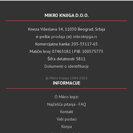
MIKRO KNJIGA D.O.O.
Kneza Višeslava 34, 11030 Beograd, Srbija
e-pošta:
prodaja (at) mikroknjiga.rs
Komercijalna banka: 205-33117-65
Matični broj: 07465181 | PIB: 100575773
Šifra delatnosti: 5811
Dokumenti o identifikaciji
© Mikro knjiga 1984-2026
INFORMACIJE
O Mikro knjizi
Najčešća pitanja - FAQ
Kontakt
Vaši podaci
Korpa