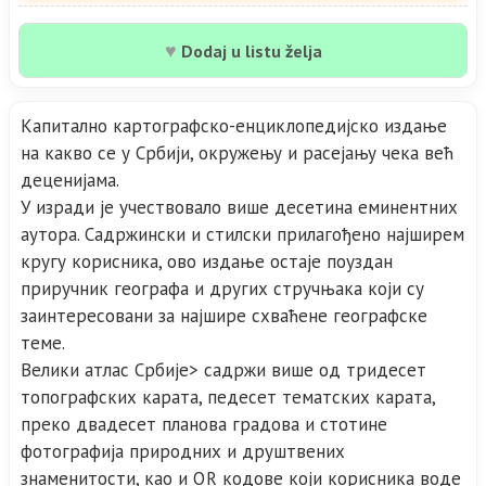
♥
Dodaj u listu želja
Капитално картографско-енциклопедијско издање
на какво се у Србији, окружењу и расејању чека већ
деценијама.
У изради је учествовало више десетина еминентних
аутора. Садржински и стилски прилагођено најширем
кругу корисника, ово издање остаје поуздан
приручник географa и других стручњака који су
заинтересовани за најшире схваћене географске
теме.
Велики атлас Србије> садржи више од тридесет
топографских карата, педесет тематских карата,
преко двадесет планова градова и стотине
фотографија природних и друштвених
знаменитости, као и QR кодове који корисника воде