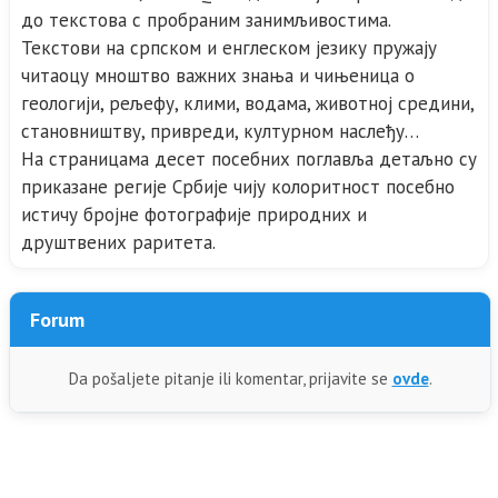
до текстова с пробраним занимљивостима.
Текстови на српском и енглеском језику пружају
читаоцу мноштво важних знања и чињеница о
геологији, рељефу, клими, водама, животној средини,
становништву, привреди, културном наслеђу…
На страницама десет посебних поглавља детаљно су
приказане регије Србије чију колоритност посебно
истичу бројне фотографије природних и
друштвених раритета.
Forum
Da pošaljete pitanje ili komentar, prijavite se
ovde
.