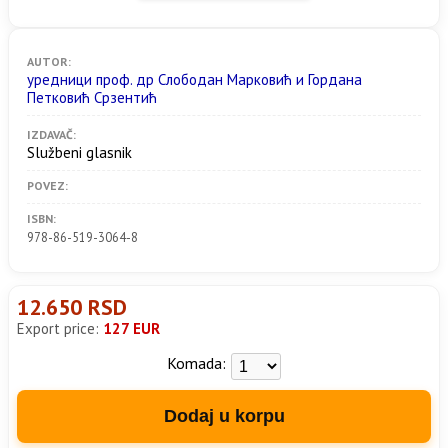
AUTOR:
уредници проф. др Слободан Марковић и Гордана
Петковић Срзентић
IZDAVAČ:
Službeni glasnik
POVEZ:
ISBN:
978-86-519-3064-8
12.650 RSD
Export price:
127 EUR
Komada:
Dodaj u korpu