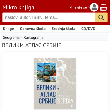
Mikro knjiga
Prijavite se >
Knjige
Osnovna škola
Srednja škola
CD/DVD
Geografija
>
Kartografija
ВЕЛИКИ АТЛАС СРБИЈЕ