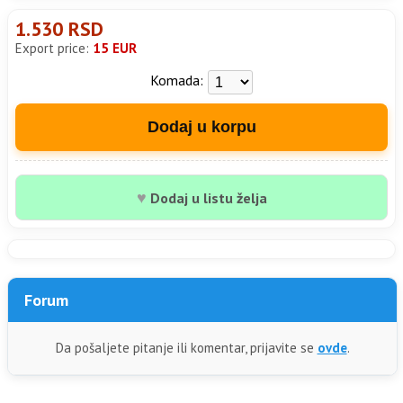
1.530 RSD
Export price:
15 EUR
Komada:
Dodaj u korpu
♥
Dodaj u listu želja
Forum
Da pošaljete pitanje ili komentar, prijavite se
ovde
.