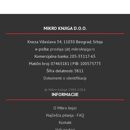
MIKRO KNJIGA D.O.O.
Kneza Višeslava 34, 11030 Beograd, Srbija
e-pošta:
prodaja (at) mikroknjiga.rs
Komercijalna banka: 205-33117-65
Matični broj: 07465181 | PIB: 100575773
Šifra delatnosti: 5811
Dokumenti o identifikaciji
© Mikro knjiga 1984-2026
INFORMACIJE
O Mikro knjizi
Najčešća pitanja - FAQ
Kontakt
Vaši podaci