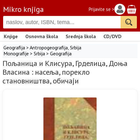
Mikro knjiga
Prijavite se >
Knjige
Osnovna škola
Srednja škola
CD/DVD
Geografija
>
Antropogeografija
,
Srbija
Monografije
>
Srbija
>
Geografija
Пољаница и Клисура, Грделица, Доња
Власина : насеља, порекло
становништва, обичаји