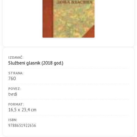
IZDAVAČ:
Službeni glasnik
(2018 god.)
STRANA:
760
POVEZ:
tvrdi
FORMAT:
16,5 x 23,4 cm
ISBN:
9788651922636