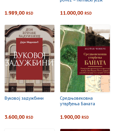
1.989,00
11.000,00
RSD
RSD
Вуковој задужбини
Средњовековна
утврђења Баната
3.600,00
1.900,00
RSD
RSD