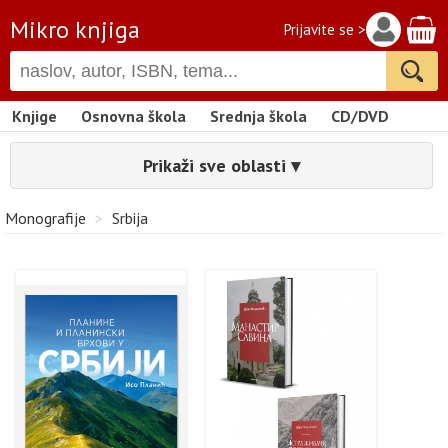
Mikro knjiga
Prijavite se >
Knjige
Osnovna škola
Srednja škola
CD/DVD
Prikaži sve oblasti ▾
Monografije
>
Srbija