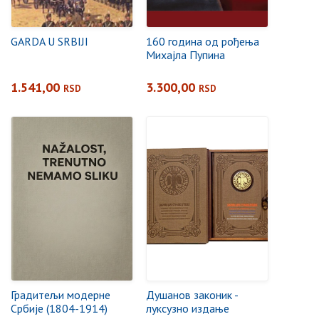
GARDA U SRBIJI
160 година од рођења
Михајла Пупина
1.541,00
3.300,00
RSD
RSD
Градитељи модерне
Душанов законик -
Србије (1804-1914)
луксузно издање