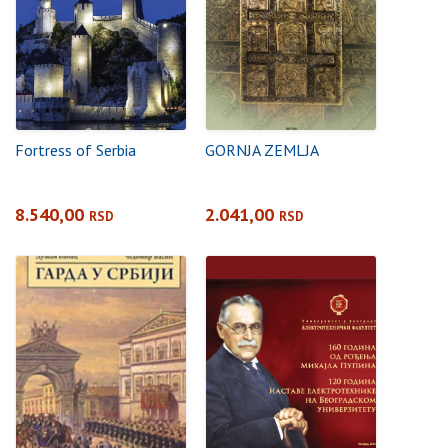
Fortress of Serbia
GORNJA ZEMLJA
8.540,00
2.041,00
RSD
RSD