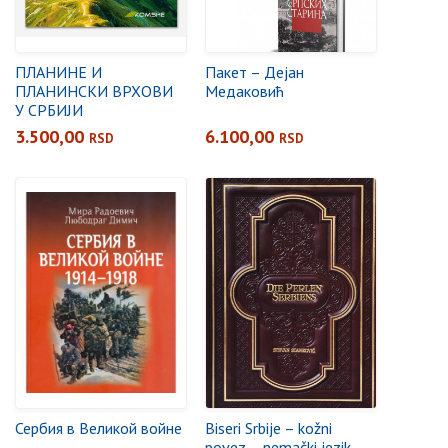
ПЛАНИНЕ И
Пакет – Дејан
ПЛАНИНСКИ ВРХОВИ
Медаковић
У СРБИЈИ
3.500,00
6.100,00
RSD
RSD
Сербия в Великой войне
Biseri Srbije – kožni
povez – nemački jezik