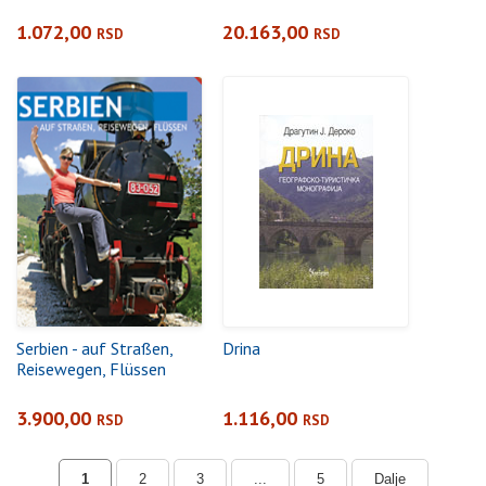
1.072,00
20.163,00
RSD
RSD
Serbien - auf Straßen,
Drina
Reisewegen, Flüssen
3.900,00
1.116,00
RSD
RSD
1
2
3
...
5
Dalje