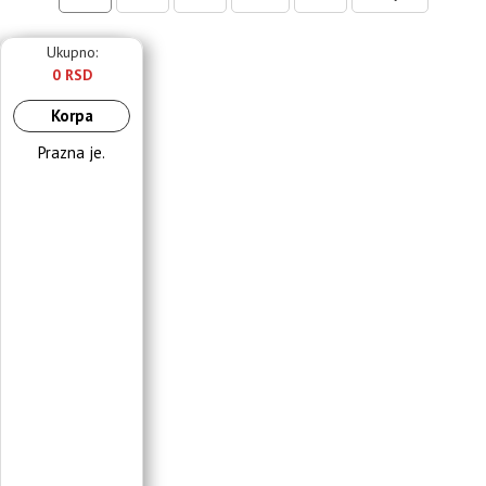
Ukupno:
0 RSD
Korpa
Prazna je.