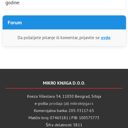
godine.
Forum
Da pošaljete pitanje ili komentar, prijavite se
ovde
.
MIKRO KNJIGA D.O.O.
Kneza Višeslava 34, 11030 Beograd, Srbija
e-pošta:
prodaja (at) mikroknjiga.rs
Komercijalna banka: 205-33117-65
Matični broj: 07465181 | PIB: 100575773
Šifra delatnosti: 5811