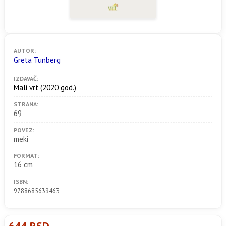
AUTOR:
Greta Tunberg
IZDAVAČ:
Mali vrt
(2020 god.)
STRANA:
69
POVEZ:
meki
FORMAT:
16 cm
ISBN:
9788685639463
644 RSD