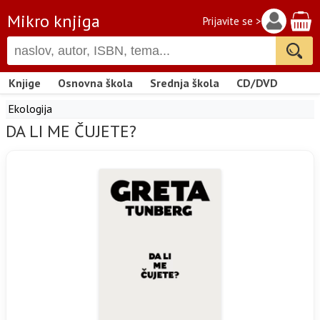
Mikro knjiga
Prijavite se >
Knjige
Osnovna škola
Srednja škola
CD/DVD
Ekologija
DA LI ME ČUJETE?