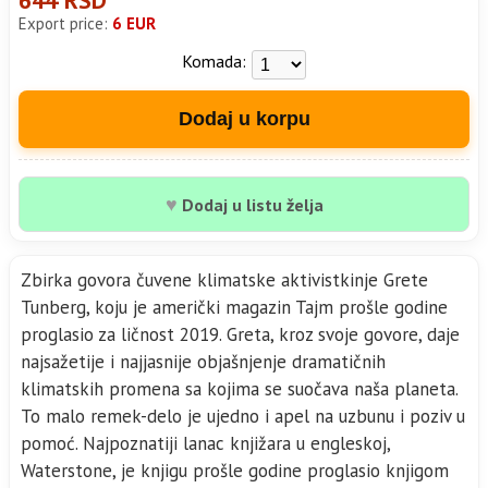
Export price:
6 EUR
Komada:
Dodaj u korpu
♥
Dodaj u listu želja
Zbirka govora čuvene klimatske aktivistkinje Grete
Tunberg, koju je američki magazin Tajm prošle godine
proglasio za ličnost 2019. Greta, kroz svoje govore, daje
najsažetije i najjasnije objašnjenje dramatičnih
klimatskih promena sa kojima se suočava naša planeta.
To malo remek-delo je ujedno i apel na uzbunu i poziv u
pomoć. Najpoznatiji lanac knjižara u engleskoj,
Waterstone, je knjigu prošle godine proglasio knjigom