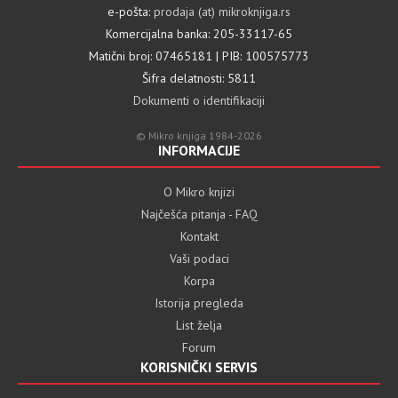
e-pošta:
prodaja (at) mikroknjiga.rs
Komercijalna banka: 205-33117-65
Matični broj: 07465181 | PIB: 100575773
Šifra delatnosti: 5811
Dokumenti o identifikaciji
© Mikro knjiga 1984-2026
INFORMACIJE
O Mikro knjizi
Najčešća pitanja - FAQ
Kontakt
Vaši podaci
Korpa
Istorija pregleda
List želja
Forum
KORISNIČKI SERVIS