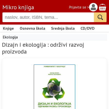
Mikro knjiga
Prijavite se >
Knjige
Osnovna škola
Srednja škola
CD/DVD
Ekologija
Dizajn i ekologija : održivi razvoj
proizvoda