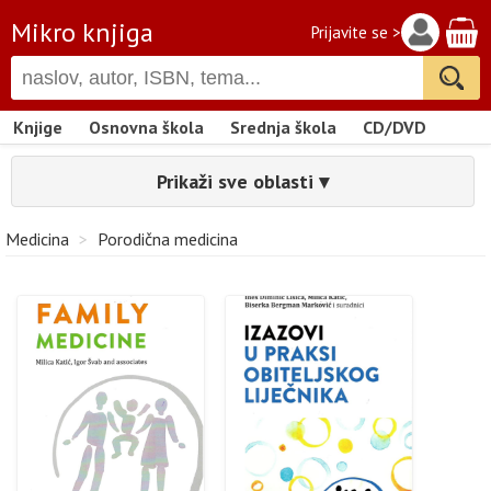
Mikro knjiga
Prijavite se >
Knjige
Osnovna škola
Srednja škola
CD/DVD
Prikaži sve oblasti ▾
Medicina
>
Porodična medicina