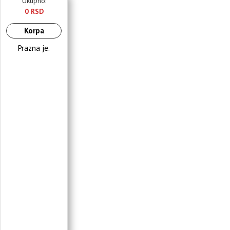
Ukupno:
0 RSD
Korpa
Prazna je.