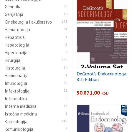
Genetika
26
Gerijatrija
10
Ginekologija i akušerstvo
133
Hematologija
34
Hepatitis C
1
Hepatologija
5
Hipertenzija
3
Hirurgija
139
Histologija
24
DeGroot’s Endocrinology,
Homeopatija
1
8th Edition
Imunologija
39
Infektologija
32
50.871,00
RSD
Informatika
6
Interna medicina
42
Istočna medicina
2
Kardiologija
149
Komunikologija
6