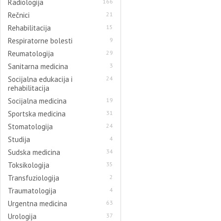
Radiologija
166
Rečnici
21
Rehabilitacija
15
Respiratorne bolesti
9
Reumatologija
29
Sanitarna medicina
3
Socijalna edukacija i
24
rehabilitacija
Socijalna medicina
19
Sportska medicina
31
Stomatologija
24
Studija
4
Sudska medicina
34
Toksikologija
35
Transfuziologija
2
Traumatologija
4
Urgentna medicina
63
Urologija
37