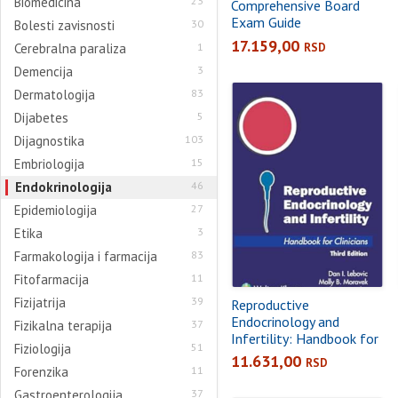
Biomedicina
23
Comprehensive Board
Exam Guide
Bolesti zavisnosti
30
17.159,00
RSD
Cerebralna paraliza
1
Demencija
3
Dermatologija
83
Dijabetes
5
Dijagnostika
103
Embriologija
15
Endokrinologija
46
Epidemiologija
27
Etika
3
Farmakologija i farmacija
83
Fitofarmacija
11
Fizijatrija
39
Reproductive
Endocrinology and
Fizikalna terapija
37
Infertility: Handbook for
Fiziologija
51
Clinicians 3rd ed.
11.631,00
RSD
Forenzika
11
Gastroenterologija
37