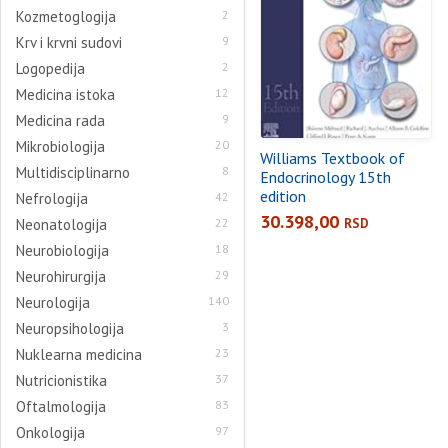
Kozmetoglogija
2
Krv i krvni sudovi
9
Logopedija
2
Medicina istoka
12
Medicina rada
9
Mikrobiologija
20
Williams Textbook of
Multidisciplinarno
8
Endocrinology 15th
edition
Nefrologija
42
30.398,00
Neonatologija
22
RSD
Neurobiologija
18
Neurohirurgija
29
Neurologija
140
Neuropsihologija
3
Nuklearna medicina
23
Nutricionistika
37
Oftalmologija
83
Onkologija
97