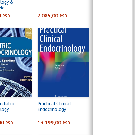
ology &
 4e
0
2.085,00
RSD
RSD
ediatric
Practical Clinical
logy
Endocrinology
00
13.199,00
RSD
RSD