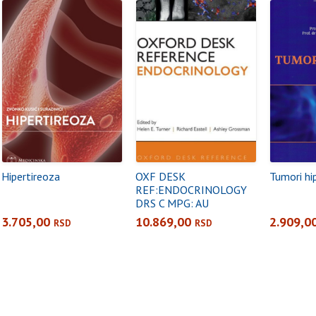
Hipertireoza
OXF DESK
Tumori hi
REF:ENDOCRINOLOGY
DRS C MPG: AU
3.705,00
10.869,00
2.909,0
RSD
RSD