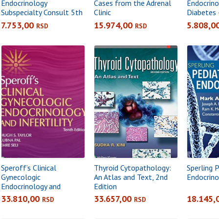
Endocrinology
Cases from the Adrenal
Endocrin
Subspecialty Consult 5th
Clinic
Diabetes
edition
7.753,00
15.974,00
5.808,0
RSD
RSD
Speroff’s Clinical
Thyroid Cytopathology:
Sperling P
Gynecologic
An Atlas and Text, 2nd
Endocrino
Endocrinology and
Edition
Infertility 10th Edition
33.810,00
33.657,00
18.145,
RSD
RSD