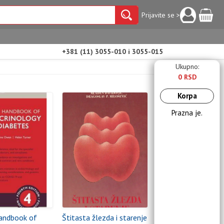
Prijavite se >
+381 (11) 3055-010 i 3055-015
Ukupno:
0 RSD
Korpa
Prazna je.
andbook of
Štitasta žlezda i starenje