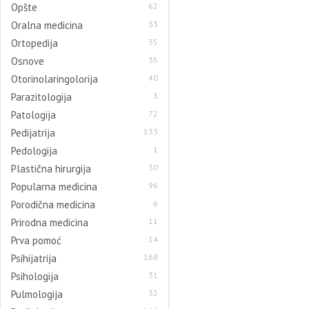
Opšte
62
Oralna medicina
33
Ortopedija
35
Osnove
35
Otorinolaringolorija
40
Parazitologija
3
Patologija
72
Pedijatrija
133
Pedologija
1
Plastična hirurgija
30
Popularna medicina
96
Porodična medicina
6
Prirodna medicina
11
Prva pomoć
14
Psihijatrija
168
Psihologija
31
Pulmologija
32