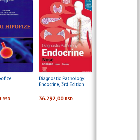
pofize
Diagnostic Pathology:
Endocrine, 3rd Edition
0
36.292,00
RSD
RSD