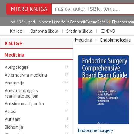
MIKRO KNJIGA
od 1984. god.
Novo
♥
Lista želja
Cenovnik
Forum
Rečnik
☦
Православн
Knjige
|
Osnovna škola
|
Srednja škola
|
CD/DVD
Medicina
>
Endokrinologija
KNJIGE
Medicina
Alergologija
23
Alternativna medicina
57
Anatomija
127
Anesteziologija s
79
reanimatologijom
Anksioznost i panika
3
Atlasi
26
Autizam
1
Biohemija
30
Endocrine Surgery