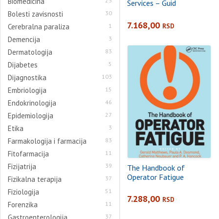
Biomedicina
23
Services – Guid
Bolesti zavisnosti
30
7.168,00
RSD
Cerebralna paraliza
1
Demencija
3
Dermatologija
83
Dijabetes
5
Dijagnostika
103
Embriologija
15
Endokrinologija
46
Epidemiologija
27
Etika
3
Farmakologija i farmacija
83
Fitofarmacija
11
Fizijatrija
39
The Handbook of
Operator Fatigue
Fizikalna terapija
37
Fiziologija
51
7.288,00
RSD
Forenzika
11
Gastroenterologija
37