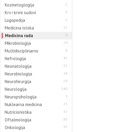
Kozmetoglogija
2
Krv i krvni sudovi
9
Logopedija
2
Medicina istoka
12
Medicina rada
9
Mikrobiologija
20
Multidisciplinarno
8
Nefrologija
42
Neonatologija
22
Neurobiologija
18
Neurohirurgija
29
Neurologija
140
Neuropsihologija
3
Nuklearna medicina
23
Nutricionistika
37
Oftalmologija
83
Onkologija
97