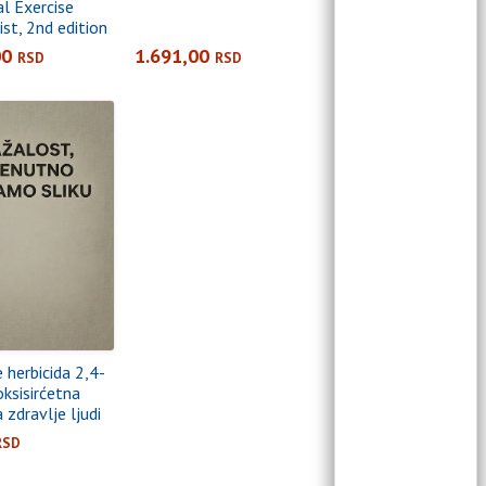
al Exercise
st, 2nd edition
00
1.691,00
RSD
RSD
 herbicida 2,4-
oksisirćetna
a zdravlje ljudi
RSD