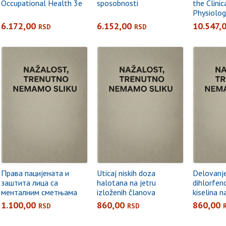
Occupational Health 3e
sposobnosti
the Clinic
Physiologi
6.172,00
6.152,00
10.547,
RSD
RSD
Права пацијената и
Uticaj niskih doza
Delovanje
заштита лица са
halotana na jetru
dihlorfen
менталним сметњама
izloženih članova
kiselina n
hirurškog tima
1.100,00
860,00
860,00
RSD
RSD