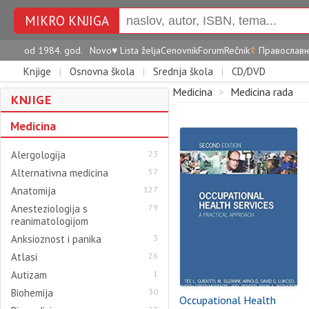
MIKRO KNJIGA
od 1984. god.
Novo
♥
Lista želja
Cenovnik
Forum
Rečnik
☦
Православн
Knjige
|
Osnovna škola
|
Srednja škola
|
CD/DVD
Medicina
>
Medicina rada
KNJIGE
Medicina
Alergologija
23
Alternativna medicina
57
Anatomija
127
Anesteziologija s
79
reanimatologijom
Anksioznost i panika
3
Atlasi
26
Autizam
1
Biohemija
30
Occupational Health