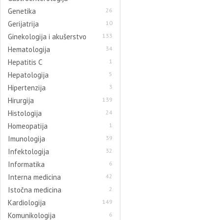
Genetika
26
Gerijatrija
10
Ginekologija i akušerstvo
133
Hematologija
34
Hepatitis C
1
Hepatologija
5
Hipertenzija
3
Hirurgija
139
Histologija
24
Homeopatija
1
Imunologija
39
Infektologija
32
Informatika
6
Interna medicina
42
Istočna medicina
2
Kardiologija
149
Komunikologija
6