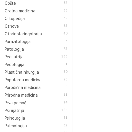
Opšte
62
Oralna medicina
33
Ortopedija
35
Osnove
35
Otorinolaringolorija
40
Parazitologija
3
Patologija
72
Pedijatrija
133
Pedologija
1
Plastična hirurgija
30
Popularna medicina
96
Porodična medicina
6
Prirodna medicina
11
Prva pomoć
14
Psihijatrija
168
Psihologija
31
Pulmologija
32