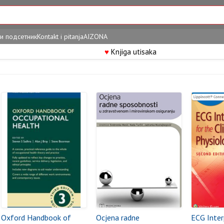
и подсетник
Kontakt i pitanja
AIZONA
♥
Knjiga utisaka
Oxford Handbook of
Ocjena radne
ECG Inter