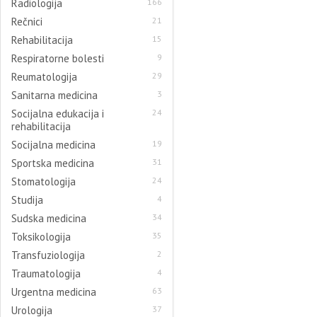
Radiologija
166
Rečnici
21
Rehabilitacija
15
Respiratorne bolesti
9
Reumatologija
29
Sanitarna medicina
3
Socijalna edukacija i
24
rehabilitacija
Socijalna medicina
19
Sportska medicina
31
Stomatologija
24
Studija
4
Sudska medicina
34
Toksikologija
35
Transfuziologija
2
Traumatologija
4
Urgentna medicina
63
Urologija
37