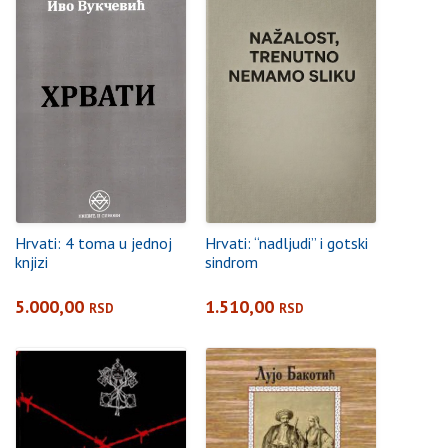
Hrvati: 4 toma u jednoj
Hrvati: “nadljudi” i gotski
knjizi
sindrom
5.000,00
1.510,00
RSD
RSD