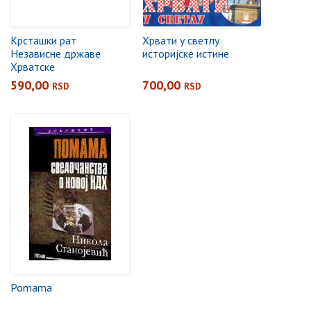
Крсташки рат
Хрвати у светлу
Независне државе
историјске истине
Хрватске
590,00
700,00
RSD
RSD
Pomama