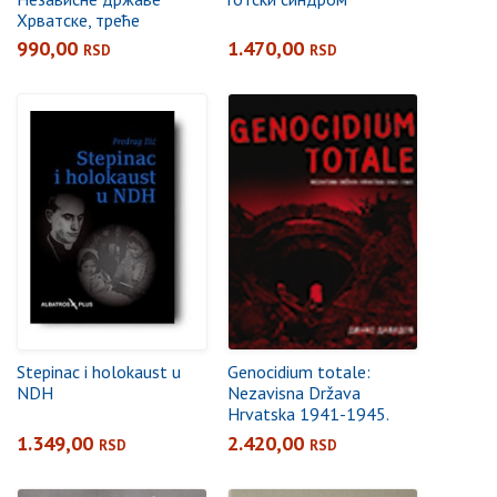
Хрватске, треће
допуњено издање
990,00
1.470,00
RSD
RSD
Stepinac i holokaust u
Genocidium totale:
NDH
Nezavisna Država
Hrvatska 1941-1945.
1.349,00
2.420,00
RSD
RSD