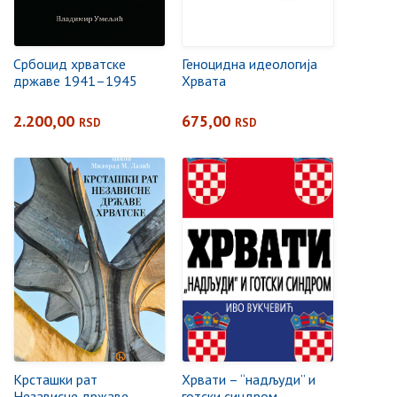
Србоцид хрватске
Геноцидна идеологија
државе 1941–1945
Хрвата
2.200,00
675,00
RSD
RSD
Крсташки рат
Хрвати – “надљуди” и
Независне државе
готски синдром