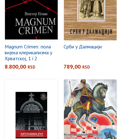
Magnum Crimen: пола
Срби у Далмацији
вијека клерикализма у
Хрватској, 1 i 2
8.800,00
789,00
RSD
RSD