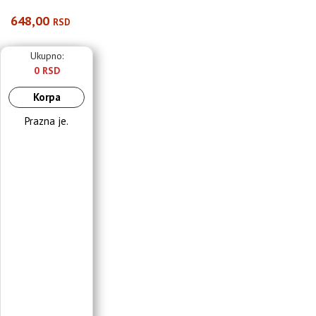
648,00
RSD
Ukupno:
0 RSD
Korpa
Prazna je.