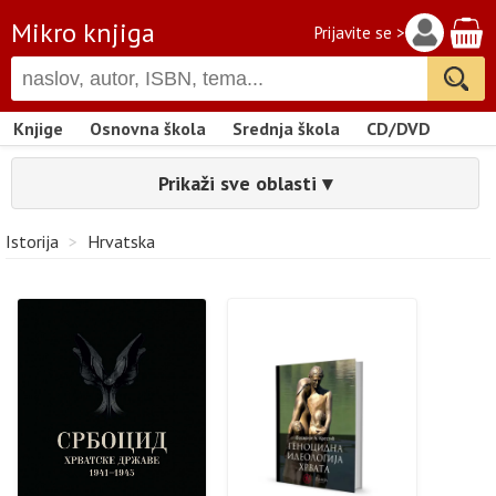
Mikro knjiga
Prijavite se >
Knjige
Osnovna škola
Srednja škola
CD/DVD
Prikaži sve oblasti ▾
Istorija
>
Hrvatska