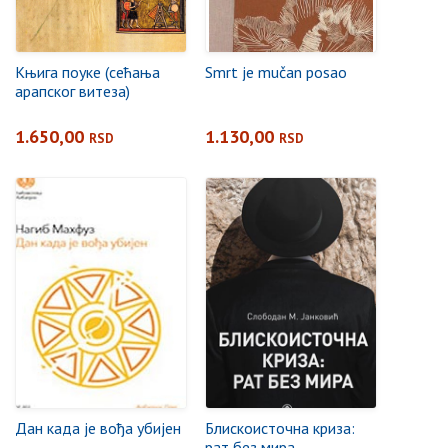
Књига поуке (сећања
Smrt je mučan posao
арапског витеза)
1.650,00
1.130,00
RSD
RSD
Дан када је вођа убијен
Блискоисточна криза:
рат без мира