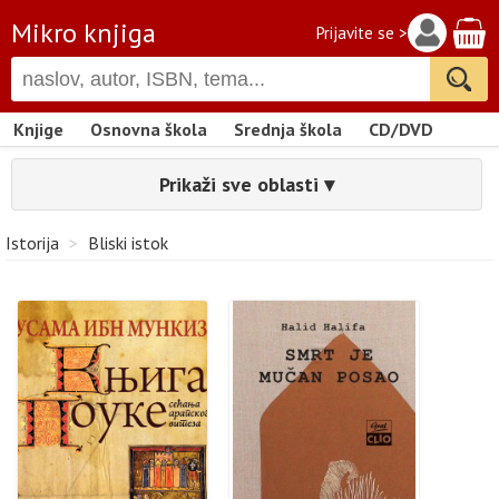
Mikro knjiga
Prijavite se >
Knjige
Osnovna škola
Srednja škola
CD/DVD
Prikaži sve oblasti ▾
Istorija
>
Bliski istok