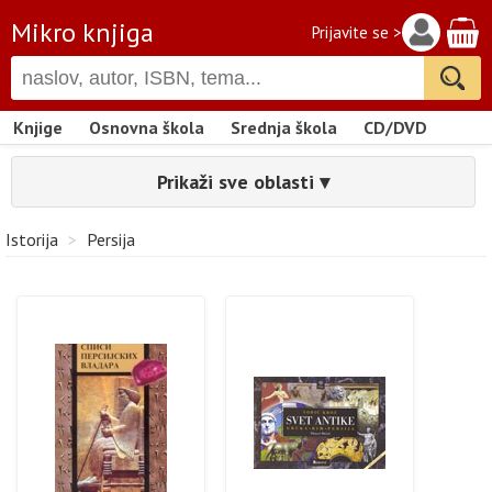
Mikro knjiga
Prijavite se >
Knjige
Osnovna škola
Srednja škola
CD/DVD
Prikaži sve oblasti ▾
Istorija
>
Persija