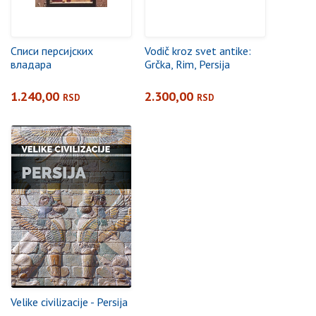
Списи персијских
Vodič kroz svet antike:
владара
Grčka, Rim, Persija
1.240,00
2.300,00
RSD
RSD
Velike civilizacije - Persija