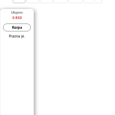
Ukupno:
0 RSD
Korpa
Prazna je.