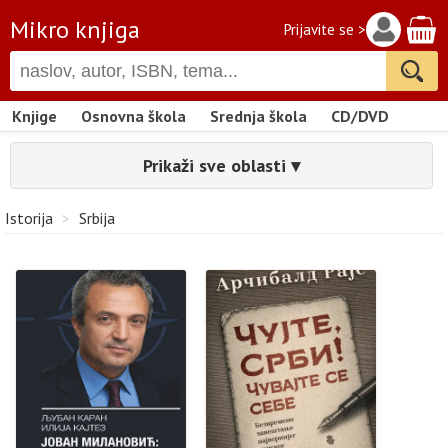
Mikro knjiga
Prijavite se >
Knjige
Osnovna škola
Srednja škola
CD/DVD
Prikaži sve oblasti ▾
Istorija
>
Srbija