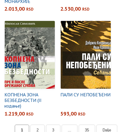
МОНАРХИЈЕ
2.013,00
2.530,00
RSD
RSD
КОПНЕНА ЗОНА
ПАЛИ СУ НЕПОБЕЂЕНИ
БЕЗБЕДНОСТИ (II
издање)
1.219,00
593,00
RSD
RSD
1
2
3
...
35
Dalje