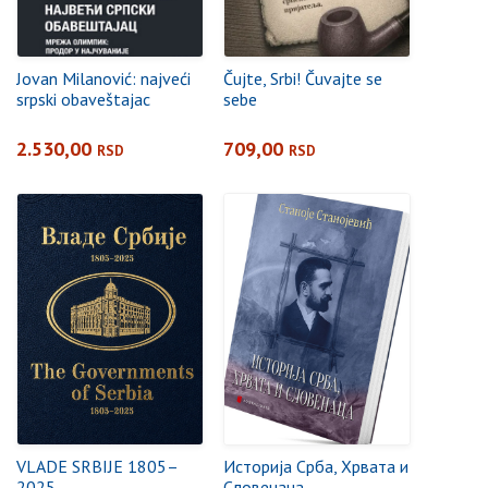
Jovan Milanović: najveći
Čujte, Srbi! Čuvajte se
srpski obaveštajac
sebe
2.530,00
709,00
RSD
RSD
VLADE SRBIJE 1805–
Историја Срба, Хрвата и
2025
Словенаца