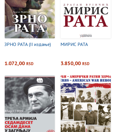
ЗРНО РАТА (II издање)
МИРИС РАТА
1.072,00
3.850,00
RSD
RSD