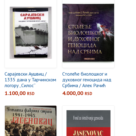
Сарајевски Аушвиц /
Столеће биолошког и
1335 дана у Тарчинском
духовног геноцида над
логору „Силос“
Србима / Алек Рачић
1.100,00
4.000,00
RSD
RSD