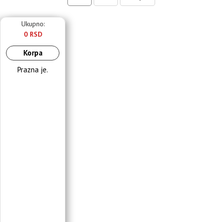
Ukupno:
0 RSD
Korpa
Prazna je.