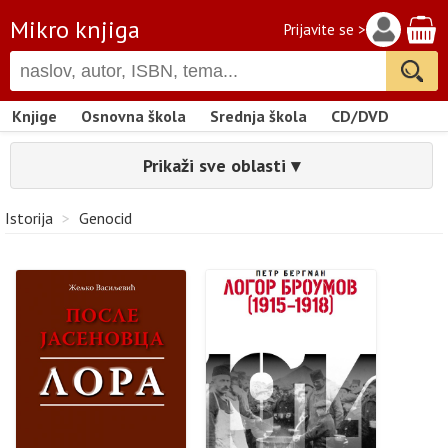
Mikro knjiga
Prijavite se >
Knjige
Osnovna škola
Srednja škola
CD/DVD
Prikaži sve oblasti ▾
Istorija
>
Genocid