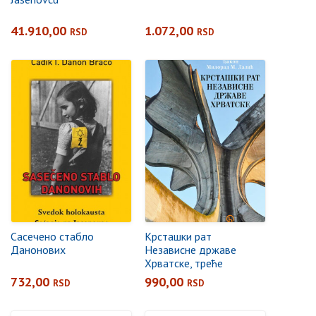
41.910,00
1.072,00
RSD
RSD
Сасечено стабло
Крсташки рат
Данонових
Независне државе
Хрватске, треће
допуњено издање
732,00
990,00
RSD
RSD