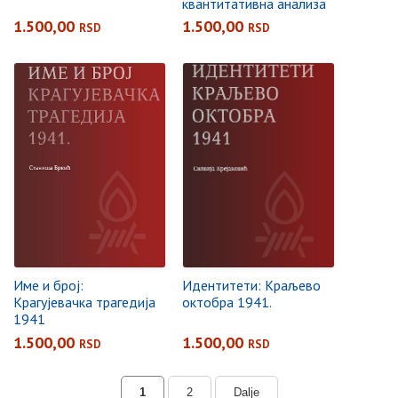
квантитативна анализа
холокауста у окупираној
1.500,00
1.500,00
RSD
RSD
Србији
Име и број:
Идентитети: Краљевo
Крагујевачка трагедија
октобра 1941.
1941
1.500,00
1.500,00
RSD
RSD
1
2
Dalje