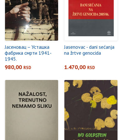
Јасеновац – Усташка
Jasenovac - dani sećanja
фабрика смрти 1941-
na žrtve genocida
1945.
980,00
1.470,00
RSD
RSD