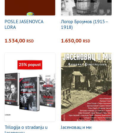
POSLE JASENOVCA
Логор Броумов (1915–
LORA
1918)
1.534,00
1.650,00
RSD
RSD
Trilogija o stradanju u
Јасеновац и ми
Jasenovcu