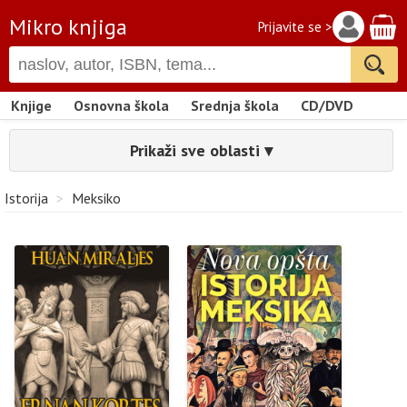
Mikro knjiga
Prijavite se >
Knjige
Osnovna škola
Srednja škola
CD/DVD
Prikaži sve oblasti ▾
Istorija
>
Meksiko