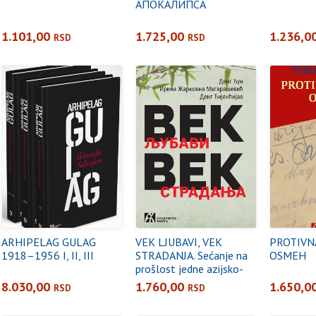
АПОКАЛИПСА
1.101,00
1.725,00
1.236,0
RSD
RSD
ARHIPELAG GULAG
VEК LJUBAVI, VEК
PROTIVN
1918–1956 I, II, III
STRADANJA. Sećanje na
OSMEH
prošlost jedne azijsko-
evropske porodice u Кini
8.030,00
1.760,00
1.650,0
RSD
RSD