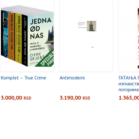
Komplet – True Crime
Antimoderni
ГАТАЊА 
изгнанст
логорима
писања
3.000,00
3.190,00
1.365,0
RSD
RSD