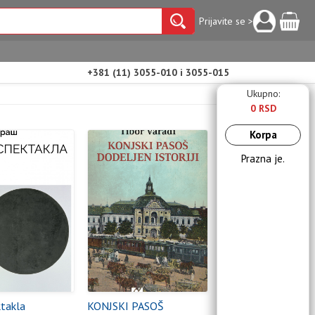
Prijavite se >
+381 (11) 3055-010 i 3055-015
Ukupno:
0 RSD
Korpa
Prazna je.
takla
KONJSKI PASOŠ