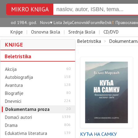
MIKRO KNJIGA
od 1984. god.
Novo
♥
Lista želja
Cenovnik
Forum
Rečnik
☦
Православн
Knjige
|
Osnovna škola
|
Srednja škola
|
CD/DVD
Beletristika
>
Dokumentarn
KNJIGE
Beletristika
Akcija
60
Autobiografija
158
Avantura
128
Biografije
80
Dnevnici
224
Dokumentarna proza
20
Domaći autori
1339
Drama
806
Edukativna literatura
139
КУЋА НА САМКУ