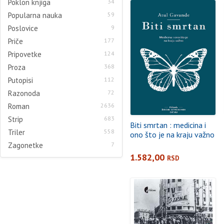
Poklon knjiga
34
Popularna nauka
59
Poslovice
9
Priče
177
Pripovetke
124
Proza
368
Putopisi
112
Razonoda
72
Roman
2636
Strip
683
Biti smrtan : medicina i
Triler
558
ono što je na kraju važno
Zagonetke
7
1.582,00
RSD