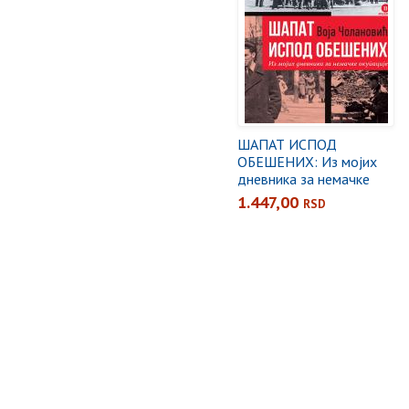
ШАПАТ ИСПОД
ОБЕШЕНИХ: Из мојих
дневника за немачке
окупације
1.447,00
RSD