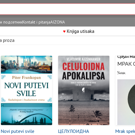
и подсетник
Kontakt i pitanja
AIZONA
♥
Knjiga utisaka
a proza
Novi putevi svile
ЦЕЛУЛОИДНА
Mrak spek