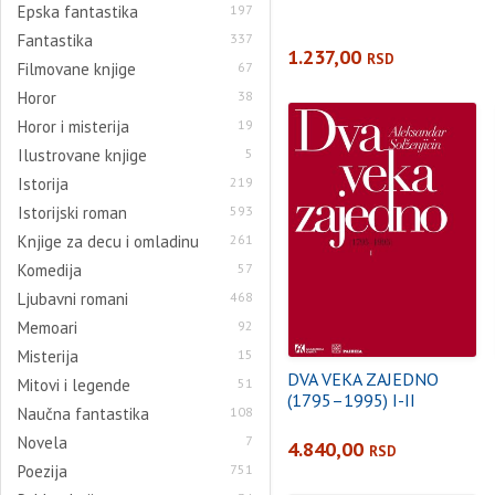
Epska fantastika
197
Fantastika
337
1.237,00
RSD
Filmovane knjige
67
Horor
38
Horor i misterija
19
Ilustrovane knjige
5
Istorija
219
Istorijski roman
593
Knjige za decu i omladinu
261
Komedija
57
Ljubavni romani
468
Memoari
92
Misterija
15
DVA VEKA ZAJEDNO
Mitovi i legende
51
(1795–1995) I-II
Naučna fantastika
108
Novela
7
4.840,00
RSD
Poezija
751