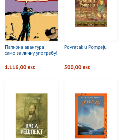
Папирна авантура :
Povratak u Pompeju
само за личну употребу!
1.116,00
500,00
RSD
RSD