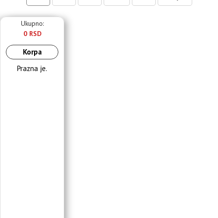
Ukupno:
0 RSD
Korpa
Prazna je.