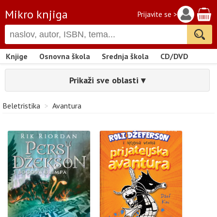
Mikro knjiga
Prijavite se >
Knjige
Osnovna škola
Srednja škola
CD/DVD
Prikaži sve oblasti ▾
Beletristika
>
Avantura