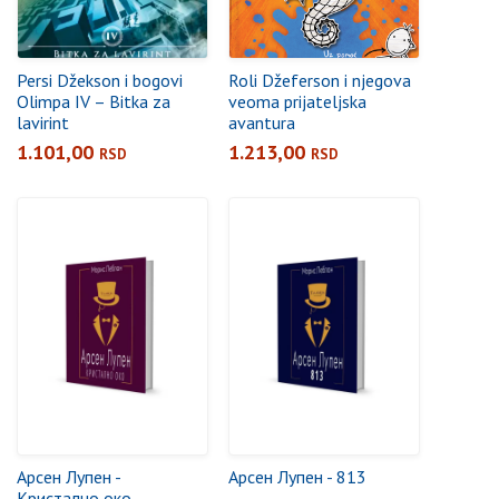
Persi Džekson i bogovi
Roli Džeferson i njegova
Olimpa IV – Bitka za
veoma prijateljska
lavirint
avantura
1.101,00
1.213,00
RSD
RSD
Арсен Лупен -
Арсен Лупен - 813
Кристално око