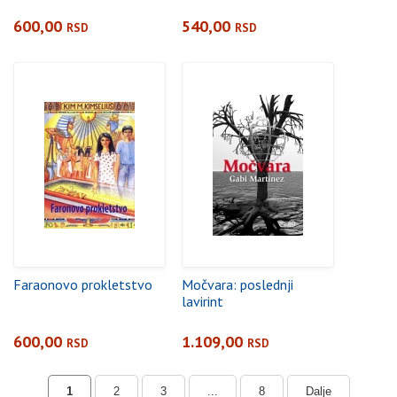
600,00
540,00
RSD
RSD
Faraonovo prokletstvo
Močvara: poslednji
lavirint
600,00
1.109,00
RSD
RSD
1
2
3
...
8
Dalje