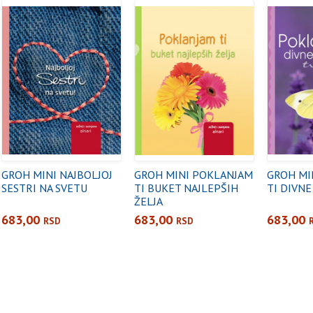
GROH MINI NAJBOLJOJ
GROH MINI POKLANJAM
GROH MI
SESTRI NA SVETU
TI BUKET NAJLEPŠIH
TI DIVN
ŽELJA
683,00
683,00
683,00
RSD
RSD