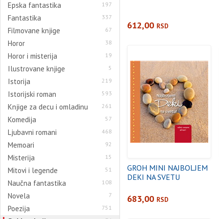
Epska fantastika
197
Fantastika
337
612,00
RSD
Filmovane knjige
67
Horor
38
Horor i misterija
19
Ilustrovane knjige
5
Istorija
219
Istorijski roman
593
Knjige za decu i omladinu
261
Komedija
57
Ljubavni romani
468
Memoari
92
Misterija
15
GROH MINI NAJBOLJEM
Mitovi i legende
51
DEKI NA SVETU
Naučna fantastika
108
Novela
7
683,00
RSD
Poezija
751