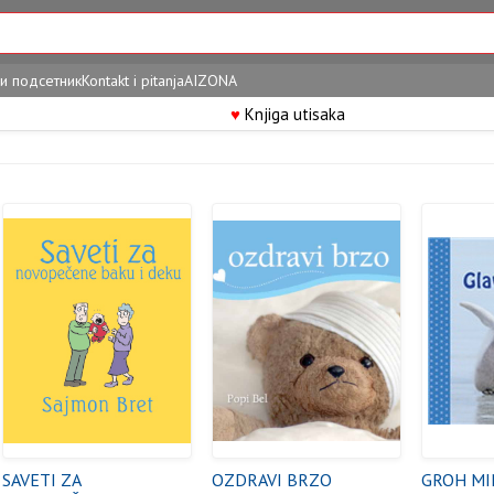
и подсетник
Kontakt i pitanja
AIZONA
♥
Knjiga utisaka
SAVETI ZA
OZDRAVI BRZO
GROH MI