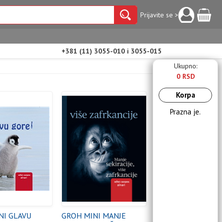
Prijavite se >
+381 (11) 3055-010 i 3055-015
Ukupno:
0 RSD
Korpa
Prazna je.
NI GLAVU
GROH MINI MANJE