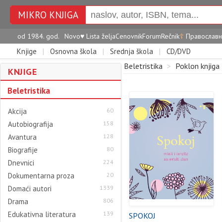
MIKRO KNJIGA
od 1984. god.
Novo
♥
Lista želja
Cenovnik
Forum
Rečnik
☦
Православн
Knjige
|
Osnovna škola
|
Srednja škola
|
CD/DVD
Beletristika
>
Poklon knjiga
KNJIGE
Beletristika
Akcija
60
Autobiografija
158
Avantura
128
Biografije
80
Dnevnici
224
Dokumentarna proza
20
Domaći autori
1339
Drama
806
Edukativna literatura
139
SPOKOJ