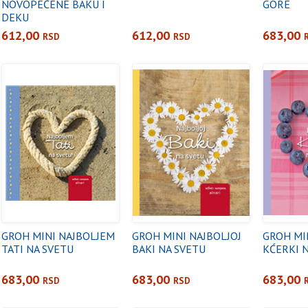
NOVOPEČENE BAKU I
GORE
DEKU
612,00
612,00
683,00
RSD
RSD
GROH MINI NAJBOLJEM
GROH MINI NAJBOLJOJ
GROH MI
TATI NA SVETU
BAKI NA SVETU
KĆERKI 
683,00
683,00
683,00
RSD
RSD