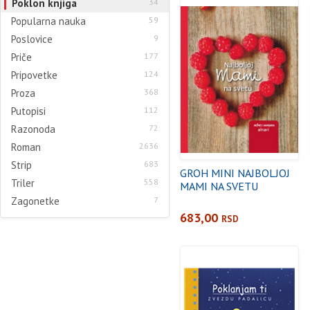
Poklon knjiga
34
Popularna nauka
59
Poslovice
9
Priče
177
Pripovetke
124
Proza
368
Putopisi
112
Razonoda
72
Roman
2636
Strip
683
GROH MINI NAJBOLJOJ
Triler
558
MAMI NA SVETU
Zagonetke
7
683,00
RSD