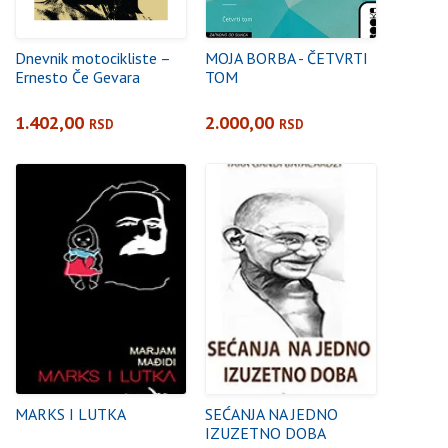
Dnevnik motocikliste –
MOJA BORBA - ČETVRTI
Ernesto Če Gevara
TOM
1.402,00
2.000,00
RSD
RSD
MARKS I LUTKA
SEĆANJA NA JEDNO
IZUZETNO DOBA