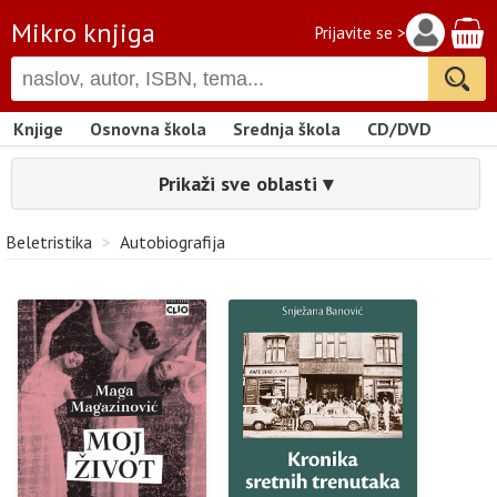
Mikro knjiga
Prijavite se >
Knjige
Osnovna škola
Srednja škola
CD/DVD
Prikaži sve oblasti ▾
Beletristika
>
Autobiografija