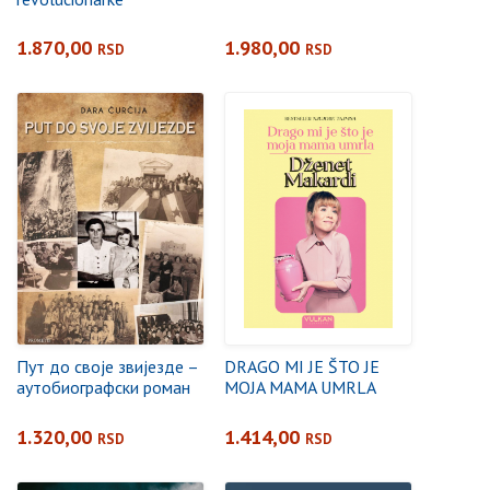
1.870,00
1.980,00
RSD
RSD
Пут до своје звијезде –
DRAGO MI JE ŠTO JE
аутобиографски роман
MOJA MAMA UMRLA
1.320,00
1.414,00
RSD
RSD