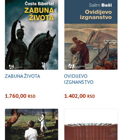
ZABUNA ŽIVOTA
OVIDIJEVO
IZGNANSTVO
1.760,00
1.402,00
RSD
RSD