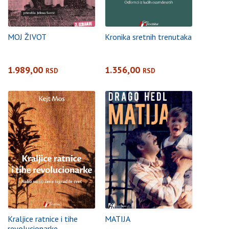
MOJ ŽIVOT
Kronika sretnih trenutaka
1.989,00
1.356,00
RSD
RSD
Kraljice ratnice i tihe
MATIJA
revolucionarke