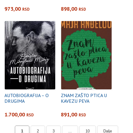
973,00
898,00
RSD
RSD
AUTOBIOGRAFIJA – O
ZNAM ZAŠTO PTICA U
DRUGIMA
KAVEZU PEVA
1.700,00
891,00
RSD
RSD
1
2
3
...
10
Dalje