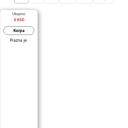
Ukupno:
0 RSD
Korpa
Prazna je.