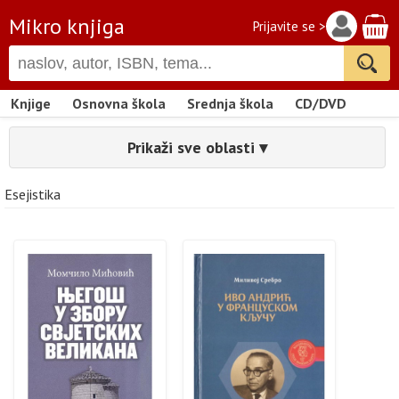
Mikro knjiga
Prijavite se >
Knjige
Osnovna škola
Srednja škola
CD/DVD
Prikaži sve oblasti ▾
Esejistika