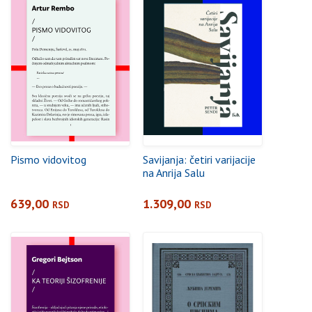
Pismo vidovitog
Savijanja: četiri varijacije
na Anrija Salu
639,00
1.309,00
RSD
RSD