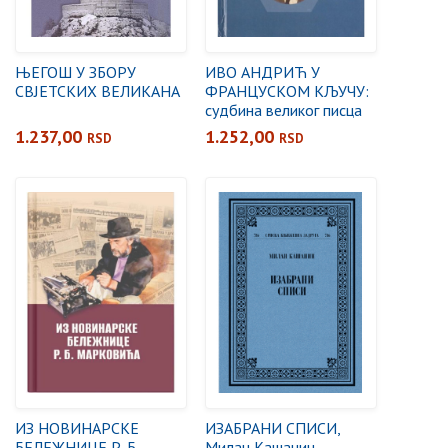
ЊЕГОШ У ЗБОРУ
ИВО АНДРИЋ У
СВЈЕТСКИХ ВЕЛИКАНА
ФРАНЦУСКОМ КЉУЧУ:
судбина великог писца
из мале књижевности
1.237,00
1.252,00
RSD
RSD
ИЗ НОВИНАРСКЕ
ИЗАБРАНИ СПИСИ,
БЕЛЕЖНИЦЕ Р. Б.
Милан Кашанин