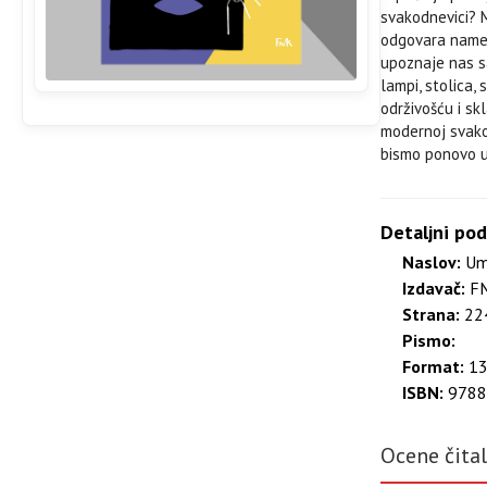
svakodnevici? M
odgovara nameni
upoznaje nas sa
lampi, stolica,
održivošću i sk
modernoj svako
bismo ponovo us
Detaljni pod
Naslov:
Ume
Izdavač:
FM
Strana:
224
Pismo:
Format:
13
ISBN:
9788
Ocene čita