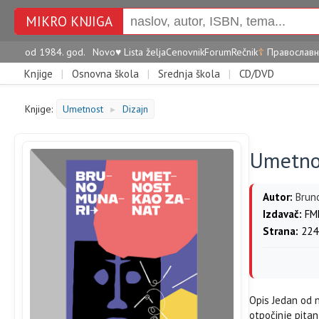
MIKRO KNJIGA
od 1984. god.
Novo
♥
Lista želja
Cenovnik
Forum
Rečnik
☦
Православн
Knjige
|
Osnovna škola
|
Srednja škola
|
CD/DVD
Knjige:
Umetnost
Dizajn
►
Umetno
Autor:
Brun
Izdavač:
FMK
Strana:
224
Opis Jedan od n
otpočinje pitan