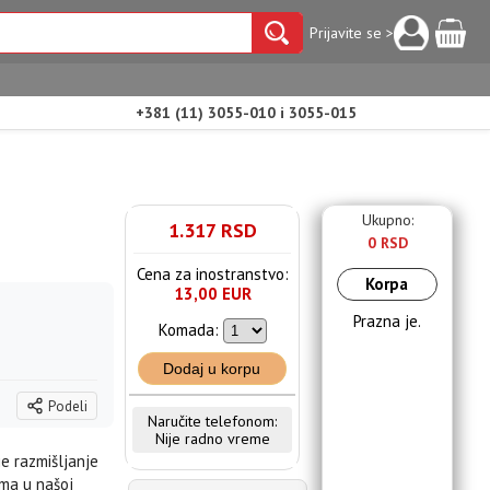
Prijavite se >
+381 (11) 3055-010 i 3055-015
Ukupno:
1.317 RSD
0 RSD
Cena za inostranstvo:
Korpa
13,00 EUR
Prazna je.
Komada:
Dodaj u korpu
Podeli
Naručite telefonom:
Nije radno vreme
je razmišljanje
ima u našoj