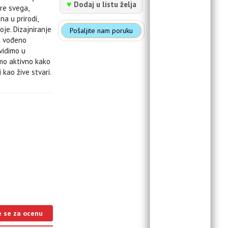
♥
Dodaj u listu želja
pre svega,
a u prirodi,
je. Dizajniranje
Pošaljite nam poruku
ek vođeno
vidimo u
mo aktivno kako
kao žive stvari.
e se za ocenu