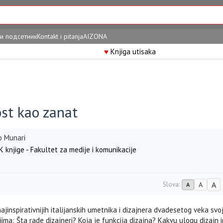
и подсетник
Kontakt i pitanja
AIZONA
♥
Knjiga utisaka
st kao zanat
o Munari
 knjige - Fakultet za medije i komunikacije
A
Slova:
A
A
ajinspirativnijih italijanskih umetnika i dizajnera dvadesetog veka svo
jima: Šta rade dizajneri? Koja je funkcija dizajna? Kakvu ulogu dizajn 