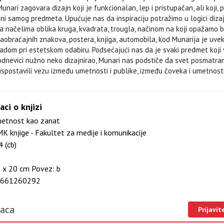
unari zagovara dizajn koji je funkcionalan, lep i pristupačan, ali koji, 
 samog predmeta. Upućuje nas da inspiraciju potražimo u logici dizajn
 načelima oblika kruga, kvadrata, trougla, načinom na koji opažamo bo
 saobraćajnih znakova, postera, knjiga, automobila, kod Munarija je uv
ladom pri estetskom odabiru. Podsećajući nas da je svaki predmet koji 
dnevici nužno neko dizajnirao, Munari nas podstiče da svet posmatra
postavili vezu između umetnosti i publike, između čoveka i umetnosti 
aci o knjizi
tnost kao zanat
K knjige - Fakultet za medije i komunikacije
 (cb)
 x 20 cm Povez: b
661260292
laca
Prijavit