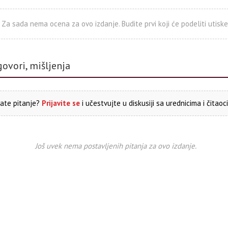
Za sada nema ocena za ovo izdanje. Budite prvi koji će podeliti utiske
govori, mišljenja
ate pitanje?
Prijavite se
i učestvujte u diskusiji sa urednicima i čitaoc
Još uvek nema postavljenih pitanja za ovo izdanje.