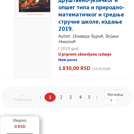
друштвено-језичког и
опшег типа и природно-
математичког и средње
стручне школе, издање
2019.
Autori:
Оливера Ђурић, Татјана
Николић
| 2019 god.
U pripremi obnovljeno izdanje
Meki povez
1.830,00 RSD
(18,00 EUR)
Naredna
«
1
2
3
4
5
|
|
Prethodna
»
Ukupno:
0 RSD