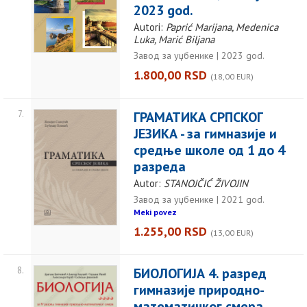
2023 god.
Autori:
Paprić Marijana, Medenica
Luka, Marić Biljana
Завод за уџбенике | 2023 god.
1.800,00 RSD
(18,00 EUR)
7.
ГРАМАТИКА СРПСКОГ
ЈЕЗИКА - за гимназије и
средње школе од 1 до 4
разреда
Autor:
STANOJČIĆ ŽIVOJIN
Завод за уџбенике | 2021 god.
Meki povez
1.255,00 RSD
(13,00 EUR)
8.
БИОЛОГИЈА 4. разред
гимназије природно-
математичког смера