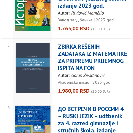
izdanje 2023 god.
Autor:
Pavlović Momčilo
Завод за уџбенике | 2023 god.
1.763,00 RSD
(18,00 EUR)
5.
ZBIRKA REŠENIH
ZADATAKA IZ MATEMATIKE
ZA PRIPREMU PRIJEMNOG
ISPITA NA FON
Autor:
Goran Živadinović
Akademska misao | 2023 god.
1.980,00 RSD
(20,00 EUR)
6.
ДО ВСТРЕЧИ В РОССИИ 4
– RUSKI JEZIK – udžbenik
za 4. razred gimnazije i
stručnih škola, izdanje