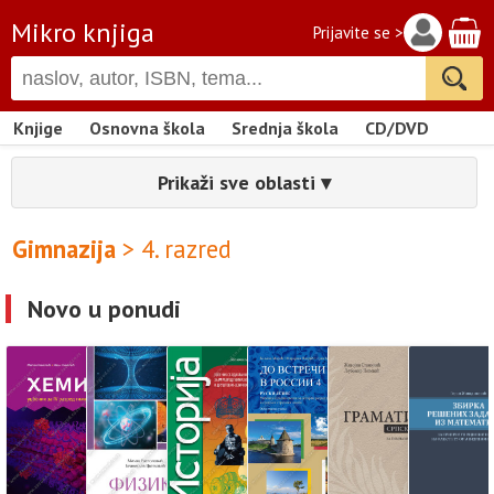
Mikro knjiga
Prijavite se >
Knjige
Osnovna škola
Srednja škola
CD/DVD
Prikaži sve oblasti ▾
Gimnazija
> 4. razred
Novo u ponudi