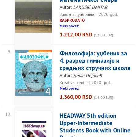
Autor:
LAKUŠIĆ DMITAR
Завод за уџбенике | 2020 god.
RASPRODATO
Meki povez
1.212,00 RSD
(12,00 EUR)
9.
Филозофија: уџбеник за
4. разред гимназије и
средњих стручних школа
Autor:
Дејан Пејовић
Kreativni centar | 2020 god.
Meki povez
1.360,00 RSD
(14,00 EUR)
10.
HEADWAY 5th edition
Upper-Intermediate
Students Book with Online