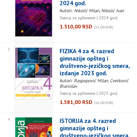
2024 god.
Autori:
Nikolić Milan, Nikolić Ivan
Завод за уџбенике | 2024 god.
1.310,00 RSD
(13,00 EUR)
3.
FIZIKA 4 za 4. razred
gimnazije opšteg i
društveno-jezičkog smera,
izdanje 2023 god.
Autori:
Raspopović Milan, Cvetković
Branislav
Завод за уџбенике | 2023 god.
1.581,00 RSD
(16,00 EUR)
4.
ISTORIJA za 4. razred
gimnazije opšteg i
društveno-jezičkog smera,