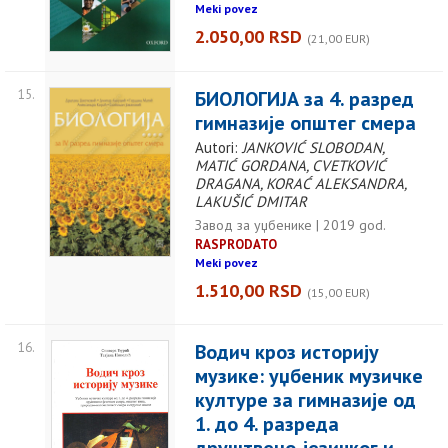
Meki povez
2.050,00 RSD
(21,00 EUR)
15.
БИОЛОГИЈА за 4. разред
гимназије општег смера
Autori:
JANKOVIĆ SLOBODAN,
MATIĆ GORDANA, CVETKOVIĆ
DRAGANA, KORAĆ ALEKSANDRA,
LAKUŠIĆ DMITAR
Завод за уџбенике | 2019 god.
RASPRODATO
Meki povez
1.510,00 RSD
(15,00 EUR)
16.
Водич кроз историју
музике: уџбеник музичке
културе за гимназије од
1. до 4. разреда