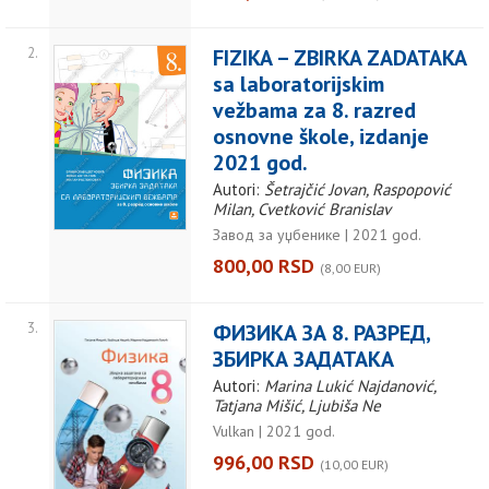
2.
FIZIKA – ZBIRKA ZADATAKA
sa laboratorijskim
vežbama za 8. razred
osnovne škole, izdanje
2021 god.
Autori:
Šetrajčić Jovan, Raspopović
Milan, Cvetković Branislav
Завод за уџбенике | 2021 god.
800,00 RSD
(8,00 EUR)
3.
ФИЗИКА ЗА 8. РАЗРЕД,
ЗБИРКА ЗАДАТАКА
Autori:
Marina Lukić Najdanović,
Tatjana Mišić, Ljubiša Ne
Vulkan | 2021 god.
996,00 RSD
(10,00 EUR)