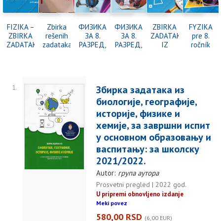
FIZIKA –
Zbirka
ФИЗИКА
ФИЗИКА
ZBIRKA
FYZIKA
ZBIRKA
rešenih
ЗА 8.
ЗА 8.
ZADATAKA
pre 8.
ZADATAKA
zadataka
РАЗРЕД,
РАЗРЕД,
IZ
ročník
sa
iz fizike
УЏБЕНИК
ЗБИРКА
FIZIKE
základnej
laboratorijskim
za osmi
ЗАДАТАКА
SA
školy
vežbama
razred:
LABORATORIJSKIM
za 8.
pripreme
VEŽBAMA
1.
Збирка задатака из
razred
za
za 8.
osnovne
takmičenja
razred
биологије, географије,
škole,
osnovne
историје, физике и
izdanje
škole na
хемије, за завршни испит
2021
slovačkom
god.
jeziku
у основном образовању и
васпитању: за школску
2021/2022.
Autor:
група аутора
Prosvetni pregled | 2022 god.
U pripremi obnovljeno izdanje
Meki povez
580,00 RSD
(6,00 EUR)