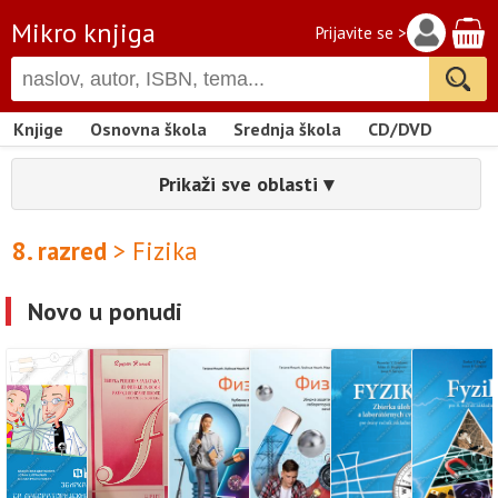
Mikro knjiga
Prijavite se >
Knjige
Osnovna škola
Srednja škola
CD/DVD
Prikaži sve oblasti ▾
8. razred
> Fizika
Novo u ponudi