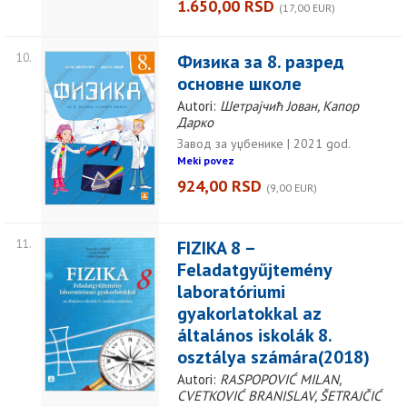
1.650,00 RSD
(17,00 EUR)
10.
Физика за 8. разред
основне школе
Autori:
Шетрајчић Јован, Капор
Дарко
Завод за уџбенике | 2021 god.
Meki povez
924,00 RSD
(9,00 EUR)
11.
FIZIKA 8 –
Feladatgyűjtemény
laboratóriumi
gyakorlatokkal az
általános iskolák 8.
osztálya számára(2018)
Autori:
RASPOPOVIĆ MILAN,
CVETKOVIĆ BRANISLAV, ŠETRAJČIĆ