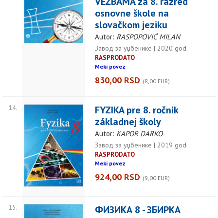
VEŽBAMA za 8. razred
osnovne škole na
slovačkom jeziku
Autor:
RASPOPOVIĆ MILAN
Завод за уџбенике | 2020 god.
RASPRODATO
Meki povez
830,00 RSD
(8,00 EUR)
14.
FYZIKA pre 8. ročník
základnej školy
Autor:
KAPOR DARKO
Завод за уџбенике | 2019 god.
RASPRODATO
Meki povez
924,00 RSD
(9,00 EUR)
15.
ФИЗИКА 8 - ЗБИРКА