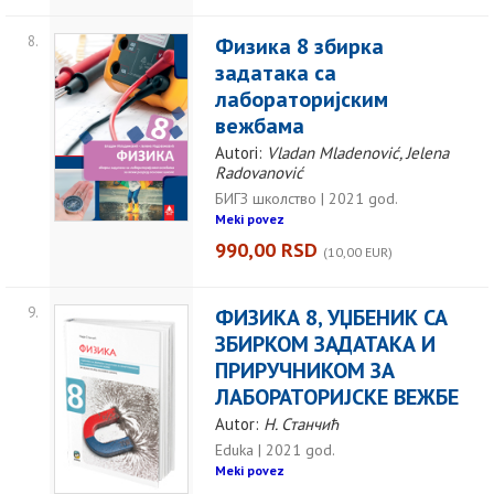
8.
Физика 8 збирка
задатака са
лабораторијским
вежбама
Autori:
Vladan Mladenović, Jelena
Radovanović
БИГЗ школство | 2021 god.
Meki povez
990,00 RSD
(10,00 EUR)
9.
ФИЗИКА 8, УЏБЕНИК СА
ЗБИРКОМ ЗАДАТАКА И
ПРИРУЧНИКОМ ЗА
ЛАБОРАТОРИЈСКЕ ВЕЖБЕ
Autor:
Н. Станчић
Eduka | 2021 god.
Meki povez