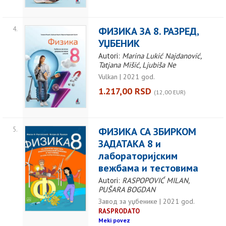
4.
ФИЗИКА ЗА 8. РАЗРЕД,
УЏБЕНИК
Autori:
Marina Lukić Najdanović,
Tatjana Mišić, Ljubiša Ne
Vulkan | 2021 god.
1.217,00 RSD
(12,00 EUR)
5.
ФИЗИКА СА ЗБИРКОМ
ЗАДАТАКА 8 и
лабораторијским
вежбама и тестовима
Autori:
RASPOPOVIĆ MILAN,
PUŠARA BOGDAN
Завод за уџбенике | 2021 god.
RASPRODATO
Meki povez