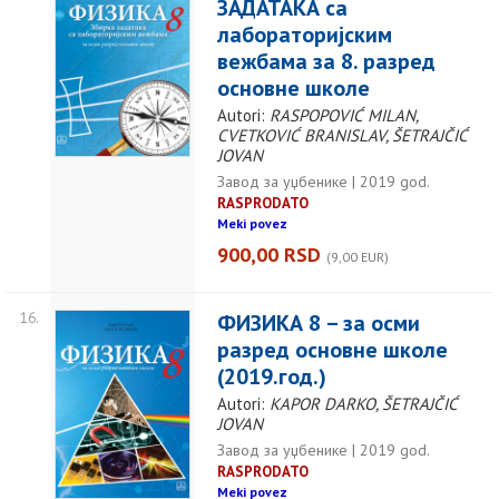
ЗАДАТАКА са
лабораторијским
вежбама за 8. разред
основне школе
Autori:
RASPOPOVIĆ MILAN,
CVETKOVIĆ BRANISLAV, ŠETRAJČIĆ
JOVAN
Завод за уџбенике | 2019 god.
RASPRODATO
Meki povez
900,00 RSD
(9,00 EUR)
16.
ФИЗИКА 8 – за осми
разред основне школе
(2019.год.)
Autori:
KAPOR DARKO, ŠETRAJČIĆ
JOVAN
Завод за уџбенике | 2019 god.
RASPRODATO
Meki povez