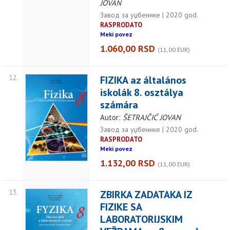
JOVAN
Завод за уџбенике | 2020 god.
RASPRODATO
Meki povez
1.060,00 RSD
(11,00 EUR)
12.
FIZIKA az általános
iskolák 8. osztálya
számára
Autor:
ŠETRAJČIĆ JOVAN
Завод за уџбенике | 2020 god.
RASPRODATO
Meki povez
1.132,00 RSD
(11,00 EUR)
13.
ZBIRKA ZADATAKA IZ
FIZIKE SA
LABORATORIJSKIM