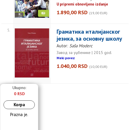
U pripremi obnovljeno izdanje
1.890,00 RSD
(19,00 EUR)
5.
Граматика италијанског
језика, за основну школу
Autor:
Saša Moderc
Завод за уџбенике | 2015 god.
Meki povez
1.040,00 RSD
(10,00 EUR)
Ukupno:
0 RSD
Korpa
Prazna je.