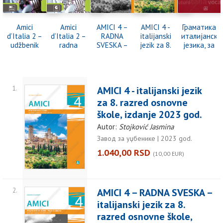
Amici
Amici
AMICI 4 –
AMICI 4 -
Граматика
d’Italia 2 –
d’Italia 2 –
RADNA
italijanski
италијанско
udžbenik
radna
SVESKA –
jezik za 8.
језика, за
za 7. i 8.
sveska za
italijanski
razred
основну
razred
7. i 8.
jezik za 8.
osnovne
школу
razred
razred
škole,
osnovne
izdanje
1.
AMICI 4 - italijanski jezik
škole,
2023 god.
izdanje
za 8. razred osnovne
2023 god.
škole, izdanje 2023 god.
Autor:
Stojković Jasmina
Завод за уџбенике | 2023 god.
1.040,00 RSD
(10,00 EUR)
2.
AMICI 4 – RADNA SVESKA –
italijanski jezik za 8.
razred osnovne škole,