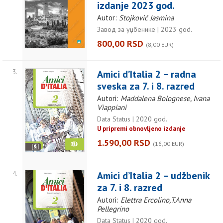
izdanje 2023 god.
Autor:
Stojković Jasmina
Завод за уџбенике | 2023 god.
800,00 RSD
(8,00 EUR)
3.
Amici d’Italia 2 – radna
sveska za 7. i 8. razred
Autori:
Maddalena Bolognese, Ivana
Viappiani
Data Status | 2020 god.
U pripremi obnovljeno izdanje
1.590,00 RSD
(16,00 EUR)
4.
Amici d’Italia 2 – udžbenik
za 7. i 8. razred
Autori:
Elettra Ercolino,T.Anna
Pellegrino
Data Status | 2020 god.