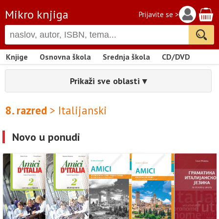
Mikro knjiga
Prijavite se >
Knjige
Osnovna škola
Srednja škola
CD/DVD
Prikaži sve oblasti ▾
8. razred
> Italijanski
Novo u ponudi