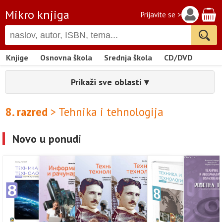
Mikro knjiga
Prijavite se >
Knjige
Osnovna škola
Srednja škola
CD/DVD
Prikaži sve oblasti ▾
8. razred
> Tehnika i tehnologija
Novo u ponudi