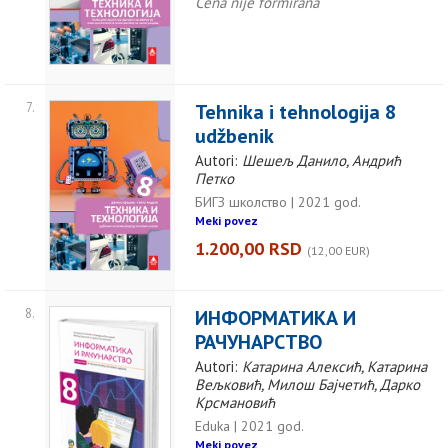
Cena nije formirana
7.
Tehnika i tehnologija 8
udžbenik
Autori:
Шешељ Данило, Андрић
Петко
БИГЗ школство | 2021 god.
Meki povez
1.200,00 RSD
(12,00 EUR)
8.
ИНФОРМАТИКА И
РАЧУНАРСТВО
Autori:
Катарина Алексић, Катарина
Вељковић, Милош Бајчетић, Дарко
Крсмановић
Eduka | 2021 god.
Meki povez