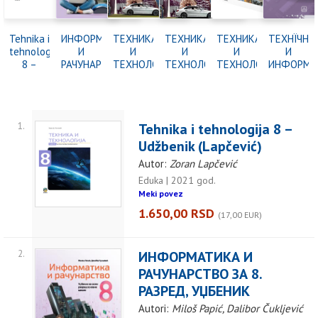
Tehnika i
ИНФОРМАТИКА
ТЕХНИКА
ТЕХНИКА
ТЕХНИКА
ТЕХНÏЧНЕ
tehnologija
И
И
И
И
И
8 –
РАЧУНАРСТВО
ТЕХНОЛОГИЈА
ТЕХНОЛОГИЈА
ТЕХНОЛОГИЈА
ИНФОРМА
Udžbenik
ЗА 8.
ЗА 8.
ЗА 8.
8,
ОБРАЗОВА
(Lapčević)
РАЗРЕД,
РАЗРЕД,
РАЗРЕД,
РАДНА
–
УЏБЕНИК
УЏБЕНИК
КОМПЛЕТ
СВЕСКА
РОБОТНА
МАТЕРИЈАЛА
ТЕКА за
1.
Tehnika i tehnologija 8 –
СА
8. класу
УПУТСТВОМ
основней
Udžbenik (Lapčević)
ЗА
школи
Autor:
Zoran Lapčević
ИЗРАДУ
ВЕЖБИ -
Eduka | 2021 god.
ново
Meki povez
издање
1.650,00 RSD
(17,00 EUR)
2.
ИНФОРМАТИКА И
РАЧУНАРСТВО ЗА 8.
РАЗРЕД, УЏБЕНИК
Autori:
Miloš Papić, Dalibor Čukljević