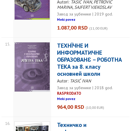
Autori:
TASIĆ IVAN, PETROVIĆ
MARINA, SAJFERT VJEKOSLAV
Завод за уџбенике | 2019 god.
Meki povez
1.087,00 RSD
(11,00 EUR)
15.
ТЕХНÏЧНЕ И
ИНФОРМАТИЧНЕ
ОБРАЗОВАНƐ – РОБОТНА
ТЕКА за 8. класу
основней школи
Autor:
TASIĆ IVAN
Завод за уџбенике | 2018 god.
RASPRODATO
Meki povez
964,00 RSD
(10,00 EUR)
16.
Техничко и