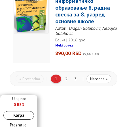
информатичко
образовање 8, радна
свеска за 8. разред
основне школе
Autori:
Dragan Golubović, Nebojša
Golubović
Eduka | 2016 god.
Meki povez
890,00 RSD
(9,00 EUR)
1
2
3
« Prethodna
Naredna »
|
|
Ukupno:
0 RSD
Korpa
Prazna je.