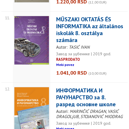
1.220,00 RSD
(12,00 EUR)
11.
MŰSZAKI OKTATÁS ÉS
INFORMATIKA az általános
iskolák 8. osztálya
számára
Autor:
TASIĆ IVAN
Завод за уџбенике | 2019 god.
RASPRODATO
Meki povez
1.041,00 RSD
(10,00 EUR)
12.
ИНФОРМАТИКА И
РАЧУНАРСТВО за 8.
разред основне школе
Autori:
MARINČIĆ DRAGAN, VASIĆ
DRAGOLjUB, STOJANOVIĆ MIODRAG
Завод за уџбенике | 2019 god.
Meki povez