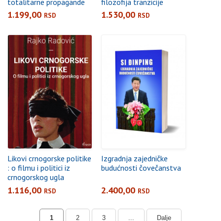
totalitarne propagande
filozofija tranzicije
1.199,00
1.530,00
RSD
RSD
Likovi crnogorske politike
Izgradnja zajedničke
: o filmu i politici iz
budućnosti čovečanstva
crnogorskog ugla
1.116,00
2.400,00
RSD
RSD
1
2
3
...
Dalje