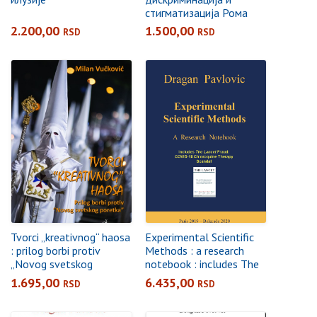
стигматизација Рома
2.200,00
1.500,00
RSD
RSD
Tvorci „kreativnog“ haosa
Experimental Scientific
: prilog borbi protiv
Methods : а research
„Novog svetskog
notebook : includes The
poretka“
Lancet Fraud: COVID-19
1.695,00
6.435,00
RSD
RSD
chloroquin therapy
scandal