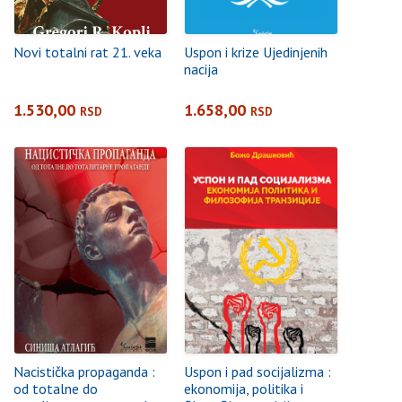
Novi totalni rat 21. veka
Uspon i krize Ujedinjenih
nacija
1.530,00
1.658,00
RSD
RSD
Nacistička propaganda :
Uspon i pad socijalizma :
od totalne do
ekonomija, politika i