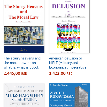
The starry heavens and
American delusion or
the moral law or on
MEIT (Military and
what is, what is good,
Economical Integrative
and what is beautiful :
Totalitarianism) : rise and
2.445,00
1.422,00
RSD
RSD
philosophical essays on
fall of the western
facts and on values
totalitarian ideology :
assays in political science