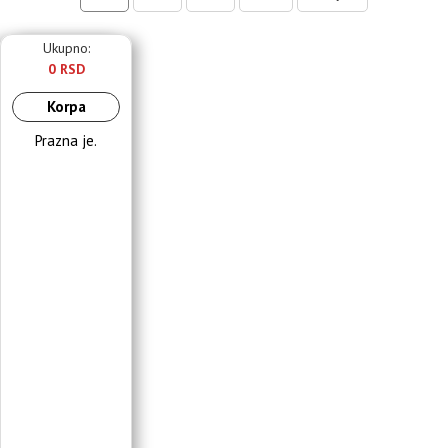
Ukupno:
0 RSD
Korpa
Prazna je.