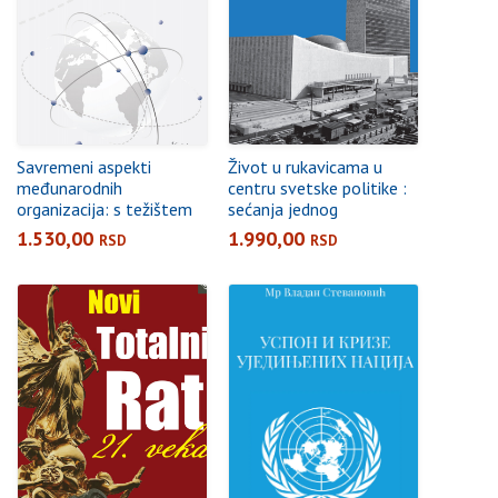
Savremeni aspekti
Život u rukavicama u
međunarodnih
centru svetske politike :
organizacija: s težištem
sećanja jednog
na EU
diplomate
1.530,00
1.990,00
RSD
RSD