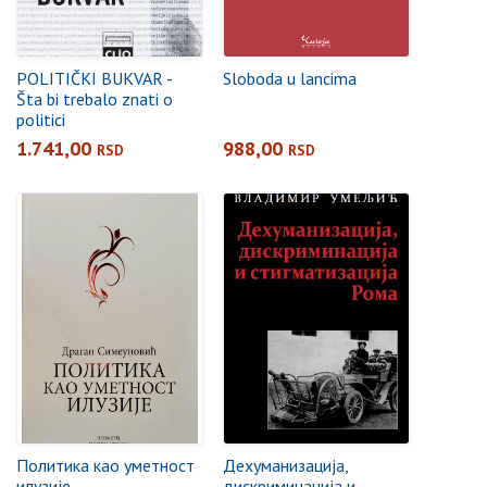
POLITIČKI BUKVAR -
Sloboda u lancima
Šta bi trebalo znati o
politici
1.741,00
988,00
RSD
RSD
Политика као уметност
Дехуманизација,
илузије
дискриминација и