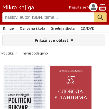
Mikro knjiga
Prijavite se >
Knjige
Osnovna škola
Srednja škola
CD/DVD
Prikaži sve oblasti ▾
Politika
>
~ neraspodeljeno