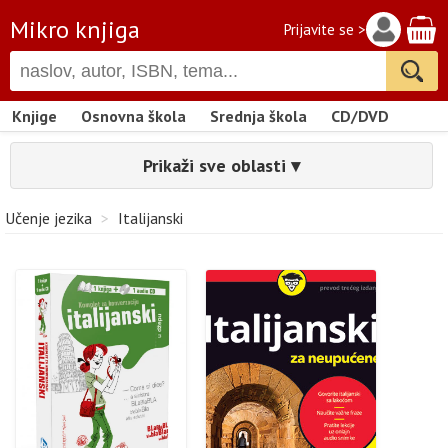
Mikro knjiga
Prijavite se >
Knjige
Osnovna škola
Srednja škola
CD/DVD
Prikaži sve oblasti ▾
Učenje jezika
>
Italijanski