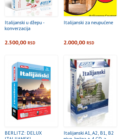
Italijanski u džepu -
Italijanski za neupućene
konverzacija
2.500,00
2.000,00
RSD
RSD
BERLITZ: DELUX
Italijanski A1, A2, B1, B2
ITALIJANSKI
nivo, knjiga + 4 CD-a