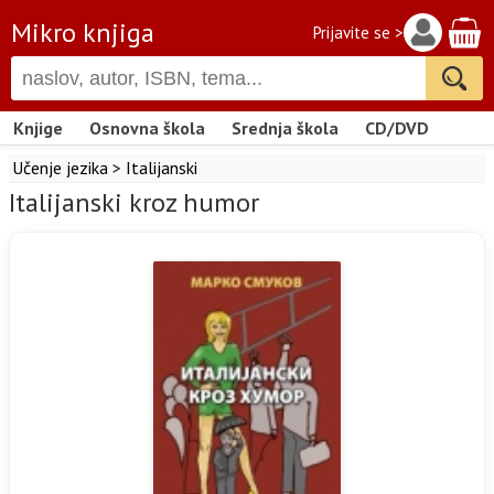
Mikro knjiga
Prijavite se >
Knjige
Osnovna škola
Srednja škola
CD/DVD
Učenje jezika
>
Italijanski
Italijanski kroz humor