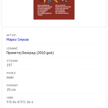
АУТОР:
Марко Смуков
IZDAVAČ:
Прометеј Београд
(2010 god.)
STRANA:
197
POVEZ:
meki
FORMAT:
20 cm
ISBN:
978-86-87971-06-6