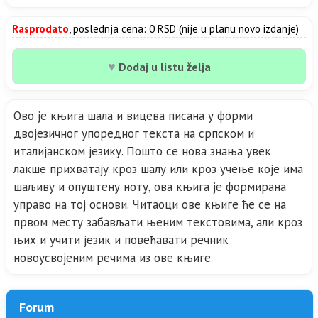
Rasprodato
, poslednja cena: 0 RSD (nije u planu novo izdanje)
♥
Dodaj u listu želja
Ово је књига шала и вицева писана у форми
двојезичног упоредног текста на српском и
италијанском језику. Пошто се нова знања увек
лакше прихватају кроз шалу или кроз учење које има
шаљиву и опуштену ноту, ова књига је формирана
управо на тој основи. Читаоци ове књиге ће се на
првом месту забављати њеним текстовима, али кроз
њих и учити језик и повећавати речник
новоусвојеним речима из ове књиге.
Forum