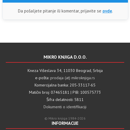
Da pošaljete pitanje ili komentar, prijavite se
ovde
.
MIKRO KNJIGA D.O.O.
Kneza Višeslava 34, 11030 Beograd, Srbija
e-pošta:
prodaja (at) mikroknjiga.rs
Komercijalna banka: 205-33117-65
Matični broj: 07465181 | PIB: 100575773
Šifra delatnosti: 5811
Dokumenti o identifikaciji
© Mikro knjiga 1984-2026
INFORMACIJE