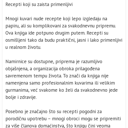
Recepti koji su zaista primenljivi
Mnogi kuvari nude recepte koji lepo izgledaju na
papiru, ali su komplikovani za svakodnevnu pripremu.
Ova knjiga ide potpuno drugim putem. Recepti su
osmišljeni tako da budu praktični, jasni i lako primenljivi
u realnom životu.
Namirnice su dostupne, priprema je razumljivo
objašnjena, a organizacija obroka prilagođena
savremenom tempu života. To znači da knjiga nije
namenjena samo profesionalnim kuvarima ili velikim
gurmanima, već svakome ko želi da svakodnevno jede
bolje i zdravije.
Posebno je značajno što su recepti pogodni za
porodičnu upotrebu – mnogi obroci mogu se pripremiti
za više članova domaćinstva, što knjigu čini veoma