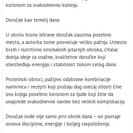
korisnom za svakodnevnu kuhinju.
Doručak kao temelj dana
U okviru hrono ishrane doručak zauzima posebno
mesto, a autorka tome posvećuje veliku pažnju. Umesto
brzih i nutritivno siromašnih jutarnjih obroka, čitalac
dobija ideje za snažne, kvalitetne doručke koji
obezbeđuju energiju i stabilnost tokom celog dana.
Proteinski obroci, pažljivo odabrane kombinacije
namirnica i recepti koji pružaju dug osećaj sitosti čine
ovu knjigu posebno korisnom za ljude koji žele da
unaprede svakodnevne navike bez velikih komplikacija.
Doručak ovde nije samo prvi obrok dana – on postaje
osnova discipline, energije i boljeg raspoloženja.