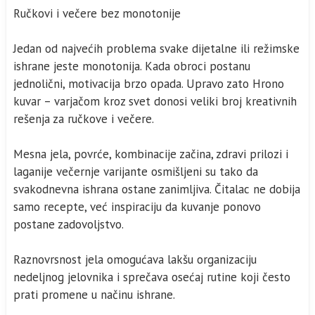
Ručkovi i večere bez monotonije
Jedan od najvećih problema svake dijetalne ili režimske
ishrane jeste monotonija. Kada obroci postanu
jednolični, motivacija brzo opada. Upravo zato Hrono
kuvar – varjačom kroz svet donosi veliki broj kreativnih
rešenja za ručkove i večere.
Mesna jela, povrće, kombinacije začina, zdravi prilozi i
laganije večernje varijante osmišljeni su tako da
svakodnevna ishrana ostane zanimljiva. Čitalac ne dobija
samo recepte, već inspiraciju da kuvanje ponovo
postane zadovoljstvo.
Raznovrsnost jela omogućava lakšu organizaciju
nedeljnog jelovnika i sprečava osećaj rutine koji često
prati promene u načinu ishrane.