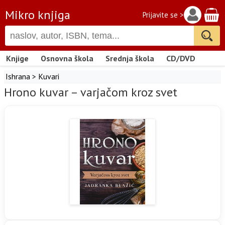
Mikro knjiga
Prijavite se >
Knjige
Osnovna škola
Srednja škola
CD/DVD
Ishrana
>
Kuvari
Hrono kuvar – varjačom kroz svet