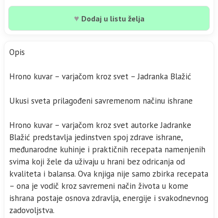
♥
Dodaj u listu želja
Opis
Hrono kuvar – varjačom kroz svet – Jadranka Blažić
Ukusi sveta prilagođeni savremenom načinu ishrane
Hrono kuvar – varjačom kroz svet autorke Jadranke
Blažić predstavlja jedinstven spoj zdrave ishrane,
međunarodne kuhinje i praktičnih recepata namenjenih
svima koji žele da uživaju u hrani bez odricanja od
kvaliteta i balansa. Ova knjiga nije samo zbirka recepata
– ona je vodič kroz savremeni način života u kome
ishrana postaje osnova zdravlja, energije i svakodnevnog
zadovoljstva.