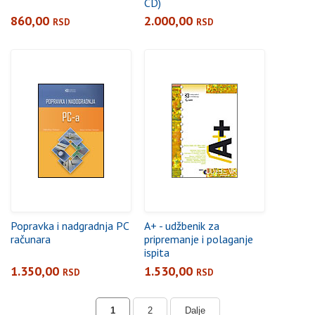
CD)
860,00
2.000,00
RSD
RSD
Popravka i nadgradnja PC
A+ - udžbenik za
računara
pripremanje i polaganje
ispita
1.350,00
1.530,00
RSD
RSD
1
2
Dalje