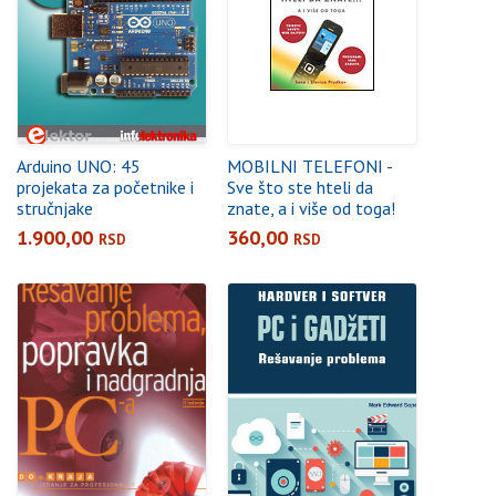
Arduino UNO: 45
MOBILNI TELEFONI -
projekata za početnike i
Sve što ste hteli da
stručnjake
znate, a i više od toga!
1.900,00
360,00
RSD
RSD