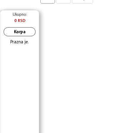
Ukupno:
0 RSD
Korpa
Prazna je.