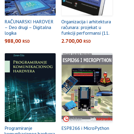
RAČUNARSKI HARDVER
Organizacija i arhitektura
– Deo drugi – Digitalna
računara: projekat u
logika
funkciji performansi (11.
izdanje)
988,00
2.700,00
RSD
RSD
Programiranje
ESP8266 i MicroPython
komunikacionog hardvera