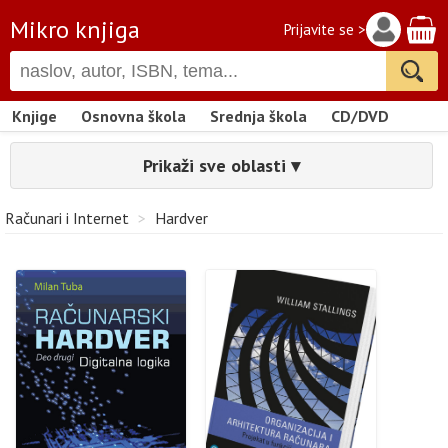
Mikro knjiga
Prijavite se >
Knjige
Osnovna škola
Srednja škola
CD/DVD
Prikaži sve oblasti ▾
Računari i Internet
>
Hardver